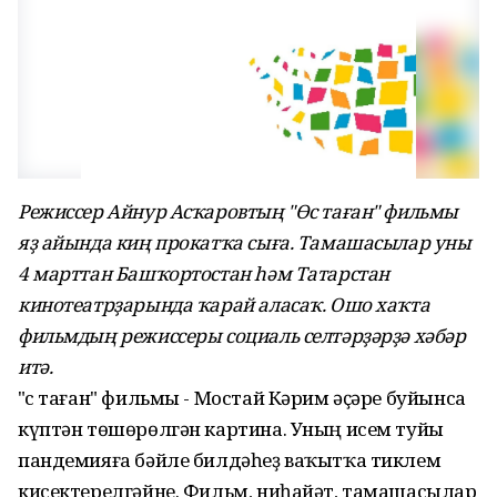
Режиссер Айнур Асҡаровтың "Өс таған" фильмы
яҙ айында киң прокатҡа сыға. Тамашасылар уны
4 марттан Башҡортостан һәм Татарстан
кинотеатрҙарында ҡарай аласаҡ. Ошо хаҡта
фильмдың режиссеры социаль селтәрҙәрҙә хәбәр
итә.
"Өс таған" фильмы - Мостай Кәрим әҫәре буйынса
күптән төшөрөлгән картина. Уның исем туйы
пандемияға бәйле билдәһеҙ ваҡытҡа тиклем
кисектерелгәйне. Фильм, ниһайәт, тамашасылар