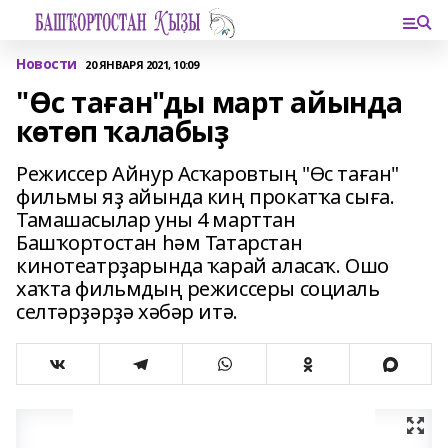
Новости
20 ЯНВАРЯ 2021, 10:09
"Өс таған"ды март айында
көтөп ҡалабыҙ
Режиссер Айнур Асҡаровтың "Өс таған"
фильмы яҙ айында киң прокатҡа сыға.
Тамашасылар уны 4 марттан
Башҡортостан һәм Татарстан
кинотеатрҙарында ҡарай аласаҡ. Ошо
хаҡта фильмдың режиссеры социаль
селтәрҙәрҙә хәбәр итә.