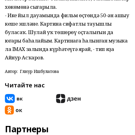
хөкөмөнә сығарыла.
- Ике йыл дауамында фильм өҫтөндә 50-ән ашыу
кеше эшләне. Картина сифатлы тауышлы
буласаҡ. Шулай уҡ төшөрөү оҫталығын да
юғары баһалайым. Картинаға һалынған музыка
ла IMAX залында күрһәтеүгә ярай, - тип яҙа
Айнур Асҡаров.
Автор:
Гөлнур Ишбулатова
Читайте нас
Партнеры