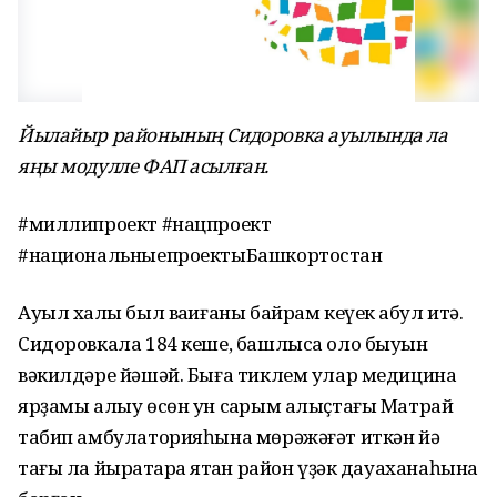
Йылайыр районының Сидоровка ауылында ла
яңы модулле ФАП асылған.
#миллипроект #нацпроект
#национальныепроектыБашкортостан
Ауыл халҡы был ваҡиғаны байрам кеүек ҡабул итә.
Сидоровкала 184 кеше, башлыса оло быуын
вәкилдәре йәшәй. Быға тиклем улар медицина
ярҙамы алыу өсөн ун саҡрым алыҫтағы Матрай
табип амбулаторияһына мөрәжәғәт иткән йә
тағы ла йыраҡтараҡ ятҡан район үҙәк дауаханаһына