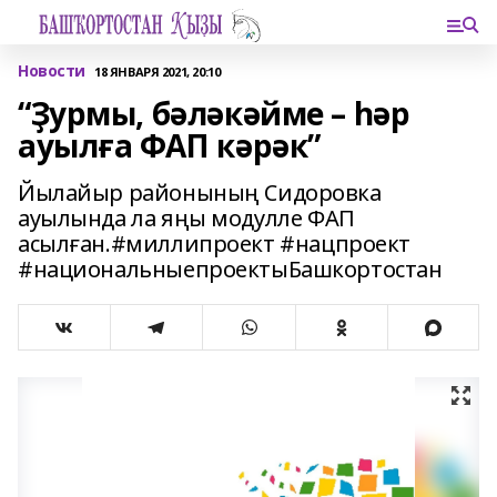
Новости
18 ЯНВАРЯ 2021, 20:10
“Ҙурмы, бәләкәйме – һәр
ауылға ФАП кәрәк”
Йылайыр районының Сидоровка
ауылында ла яңы модулле ФАП
асылған.#миллипроект #нацпроект
#национальныепроектыБашкортостан