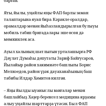
барған.
Яҡты, йылы, уңайлы яңы ФАП барлыҡ заман
талаптарына яуап бирә. Кәрәкле ҡоралдар,
ҡорамалдар менән йыһазландырылған булыуы
мобиль табип бригадалары эше өсөн дә
мөмкинлек аса.
Ауыл халҡының шатлығын уртаҡлашырға РФ
Дәүләт Думаһы депутаты Зариф Байғусҡаров,
Йылайыр район хакимиәте башлығы Борис
Мелкоедов, район үҙәк дауаханаһының баш
табибы Илдар Хәмитов килгән.
– Яңы йылды ҡыуаныслы ваҡиғалар менән
башлайбыҙ. Хәҙер беренсел медицина ярҙамы
алыу уңайлы шарттарҙа үтәсәк. Был ФАП