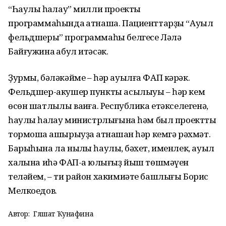
“Һаулыҡ һаҡлау” милли проекты
программаһында ҡатнаша. Пациенттарҙы “Ауыл
фельдшеры” программаһы белгесе Ләлә
Байғужина ҡабул итәсәк.
Ҙурмы, бәләкәйме – һәр ауылға ФАП кәрәк.
Фельдшер-акушер пункты асылыуы – һәр кем
өсөн шатлыҡлы ваҡиға. Республика етәкселегенә,
һаулыҡ һаҡлау министрлығына һәм был проектты
тормошҡа ашырыуҙа ҡатнашҡан һәр кемгә рәхмәт.
Барыһына ла ныҡлы һаулыҡ, бәхет, именлек, ауыл
халҡына иһә ФАП-ҡа юлығыҙ йыш төшмәүен
теләйем, – ти район хакимиәте башлығы Борис
Мелкоедов.
Автор:
Гөлшат Ҡунафина