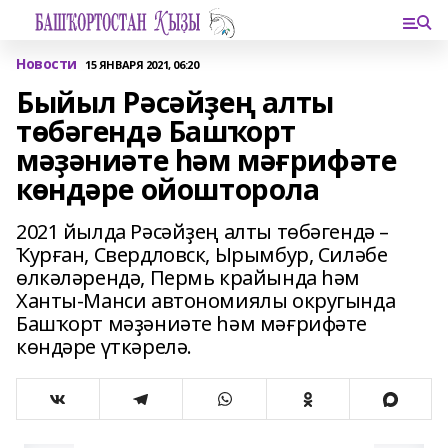
Новости
15 ЯНВАРЯ 2021, 06:20
Быйыл Рәсәйҙең алты
төбәгендә Башҡорт
мәҙәниәте һәм мәғрифәте
көндәре ойошторола
2021 йылда Рәсәйҙең алты төбәгендә –
Ҡурған, Свердловск, Ырымбур, Силәбе
өлкәләрендә, Пермь крайында һәм
Ханты-Манси автономиялы округында
Башҡорт мәҙәниәте һәм мәғрифәте
көндәре үткәрелә.