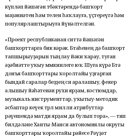
күпләп йәшәгән төбәктәрендә башҡорт
мәҙәниәтен һәм телен һаҡлауға, үҫтереүгә һәм
популярлаштырыуға йүнәлтелгән.
«Проект республиканан ситтә йәшәгән
башҡорттарға бик кәрәк. Бөтәһенең дә башҡорт
тапшырыуҙарын тыңлау йәки ҡарау, туған
әҙәбиәтте уҡыу мөмкинлеге юҡ. Шуға күрә Бөтә
донъя башҡорттары ҡоролтайы уҙғарған
бындай саралар беҙҙең өсөн аралашыу, фекер
алышыу йәһәтенән рухи ярҙам, костюмдар,
музыкаль инструменттар, уҡытыу-методик
әсбаптар кеүек төрлө милли атрибуттар
рәүешендә матди ярҙам да булып тора», — тип
билдәләне Ханты-Манси автономиялы округы
башҡорттары ҡоролтайы рәйесе Рәүҙәт