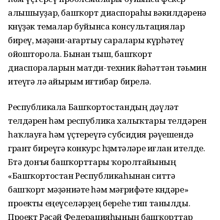
алышыуҙар, башҡорт диаспораһы вәкилдәренә
көнүҙәк темалар буйынса консультациялар
биреү, мәҙәни-ағартыу саралары күрһәтеү
ойошторола. Бынан тыш, башҡорт
диаспораларын матди-техник йәһәттән тәьмин
итеүгә лә айырым иғтибар бирелә.
Республикала Башҡортостандың дәүләт
телдәрен һәм республика халыҡтары телдәрен
һаҡлауға һәм үҫтереүгә субсидия рәүешендә
грант биреүгә конкурс һөҙөмтәләре иғлан ителде.
Бөтә донъя башҡорттары ҡоролтайының
«Башҡортостан Республикаһынан ситтә
башҡорт мәҙәниәте һәм мәғрифәте көндәре»
проекты еңеүселәрҙең береһе тип танылды.
Проект Рәсәй Федерацияһының башҡорттар