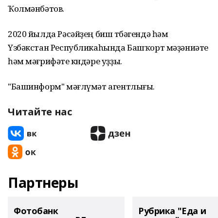
Ҡолмәнбәтов.
2020 йылда Рәсәйҙең биш төбәгендә һәм
Үзбәкстан Республикаһында Башҡорт мәҙәниәте
һәм мәғрифәте көндәре уҙҙы.
"Башинформ" мәғлүмәт агентлығы.
Читайте нас
Партнеры
Фотобанк
Рубрика "Еда и