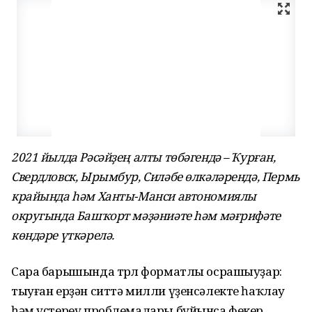
2021 йылда Рәсәйҙең алты төбәгендә – Ҡурған,
Свердловск, Ырымбур, Силәбе өлкәләрендә, Пермь
крайында һәм Ханты-Манси автономиялы
округында Башҡорт мәҙәниәте һәм мәғрифәте
көндәре үткәрелә.
Сара барышында төрлө форматлы осрашыуҙар:
тыуған ерҙән ситтә милли үҙенсәлекте һаҡлау
һәм үҫтереү проблемалары буйынса фекер