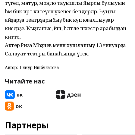
түгел, матур, моңло тауышлы йырсы булыуын
һәм бик иртә китеүенә үкенес белдерәләр. Һуңғы
айҙарҙа театрҙарыбыҙ бик күп юғалтыуҙар
кисерҙе. Ҡыҙғаныс, йәш, һәләтле шәхестәр арабыҙҙан
китте...
Актер Риза Мәһәҙиев менән хушлашыу 13 ғинуарҙа
Салауат театры бинаһында үтәсәк.
Автор:
Гөлнур Ишбулатова
Читайте нас
Партнеры