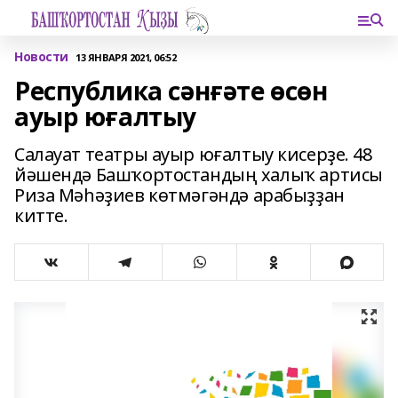
Новости
13 ЯНВАРЯ 2021, 06:52
Республика сәнғәте өсөн
ауыр юғалтыу
Салауат театры ауыр юғалтыу кисерҙе. 48
йәшендә Башҡортостандың халыҡ артисы
Риза Мәһәҙиев көтмәгәндә арабыҙҙан
китте.