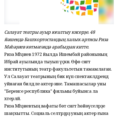
Салауат театры ауыр юғалтыу кисерҙе. 48
йәшендә Башҡортостандың халыҡ артисы Риза
Мәһәҙиев көтмәгәндә арабыҙҙан китте.
Риза Мәһәҙиев 1972 йылда Ишембай районының
Ибрай ауылында тыуып үҫкән. Өфө сәнғәт
институтының театр факультетын тамамлаған.
Ул Салауат театрының бик күп спектаклдәрендә
уйнаған билдәле актер ине. Тамашасылар уны
"Беренсе республика" фильмы буйынса ла
хәтерләй.
Риза Мәһәҙиевтың вафаты бөтә сәнғәт һөйөүселәрҙе
шаңҡытты. Социаль селтәрҙәрҙә уның актер ғына