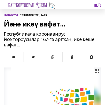
Новости
12 ЯНВАРЯ 2021, 14:29
Йәнә икәү вафат...
Республикала коронавирус
йоҡтороусылар 167-гә артҡан, ике кеше
вафат...