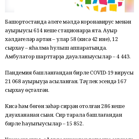
Башҡортостанда әлеге мәлдә коронавирус менән
ауырыусы 614 кеше стационарҙа ята. Ауыр
хәлдәгеләр артҡан – улар 58 (кисә 42 ине), 12
сырхау – яһалма һулыш аппаратында.
Амбулатор шарттарҙа дауаланыусылар – 4 443.
Пандемия башланғандан бирле COVID-19 вирусы
21 068 ауырыуҙа асыҡланған. Тәүлек эсендә 167
сырхау өҫтәлгән.
Кисә һәм бөгөн зәһәр сирҙән ҡотолған 286 кеше
дауахананан сыҡҡан. Сир тарала башлағандан
бирле һауығыусылар – 15 852.