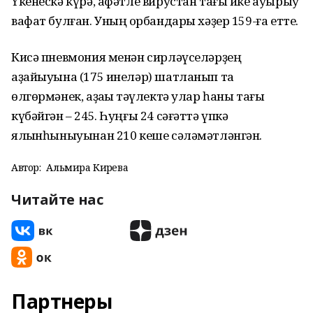
Үкенескә күрә, афәтле вирустан тағы ике ауырыу
вафат булған. Уның ҡорбандары хәҙер 159-ға етте.
Кисә пневмония менән сирләүселәрҙең
аҙайыуына (175 инеләр) шатланып та
өлгөрмәнек, аҙаҡҡы тәүлектә улар һаны тағы
күбәйгән – 245. Һуңғы 24 сәғәттә үпкә
ялҡынһыныуынан 210 кеше сәләмәтләнгән.
Автор:
Альмира Кирәева
Читайте нас
Партнеры