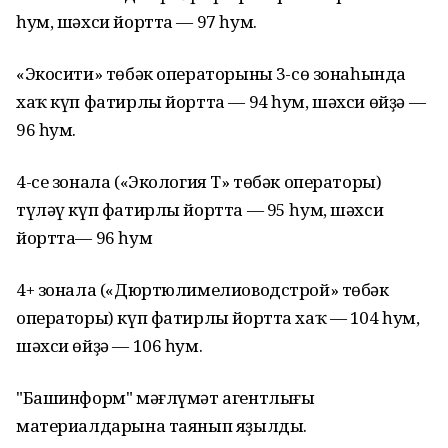
һум, шәхси йортта — 97 һум.
«Экосити» төбәк операторының 3-сө зонаһында
хаҡ күп фатирлы йортта — 94 һум, шәхси өйҙә —
96 һум.
4-се зонала («Экология Т» төбәк операторы)
түләү күп фатирлы йортта — 95 һум, шәхси
йортта— 96 һум
4+ зонала («Дюртюлимелиоводстрой» төбәк
операторы) күп фатирлы йортта хаҡ — 104 һум,
шәхси өйҙә — 106 һум.
"Башинформ" мәғлүмәт агентлығы
материалдарына таянып яҙылды.