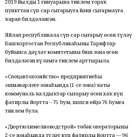
2019 йылдың 1 ғинуарына тиклем тораҡ
пункттан сүп-сар сығарыуға йәки сығармауға
ҡарап билдәләнгән.
Яйлап республикала сүп-сар сығарыу өсөн түләү
Башҡортостан Республикаһының Тарифтар
буйынса дәүләт комитетының биш зона өсөн
билдәләгән күләмгә тиклем арттырыла.
«Спецавтохозяйство» предприятиеһы
эшмәкәрлеге зонаһында (1-се зона) ҡаты
коммуналь ҡалдыҡтар сығарыу өсөн хаҡ күп
фатирлы йортта – 75 һум, шәхси өйҙә 76 һумға
тиклем була.
«Дюртюлимелиоводстрой» төбәк операторының
2-се зонаһында түләү күп фатирлы йортта — 96