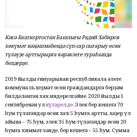
Кисә Башҡортостан Башлығы Радий Хәбиров
хөкүмәт кәңәшмәһендә сүп-сар сығарыу өсөн
түләүҙе арттырырға кәрәклеге тураһында
белдерҙе.
2019 йылдың ғинуарынан республикала әлеге
коммуналь хеҙмәт өсөн граждандарға берҙәм
билдәләнгән хаҡ индерелгәйне. 2020 йылдың 1
сентябренән ул
күтәрелде
. Элек бер кешегә 70
һум түләгәндәр өсөн хаҡ 5 һумға артты, хәҙер ул
айына – 75 һум, элек 35 һум түләгәндәр өсөн 20
һумға ҡиммәтләнде, бер кешегә – 55 һум. Сумма