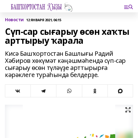
Новости
12 ЯНВАРЯ 2021, 06:15
Сүп-сар сығарыу өсөн хаҡты
арттырыу ҡарала
Кисә Башҡортостан Башлығы Радий
Хәбиров хөкүмәт кәңәшмәһендә сүп-сар
сығарыу өсөн түләүҙе арттырырға
кәрәклеге тураһында белдерҙе.