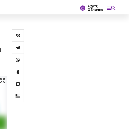
+29 °С
Облачно
ы