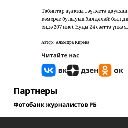
Табиптар аҙаҡҡы тәүлектә дауаха
кәмерәк булыуын билдәләй: был диагн
ендә 207 ине). Һуңғы 24 сәғәттә үп
Автор:
Альмира Кирәева
Читайте нас
Партнеры
Фотобанк журналистов РБ