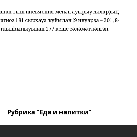
нанан тыш пневмония менән ауырыусыларҙың
оз 181 сырхауға ҡуйылған (9 ғинуарҙа – 201, 8-
кә ялҡынһыныуынан 177 кеше сәләмәтләнгән.
Рубрика "Еда и напитки"