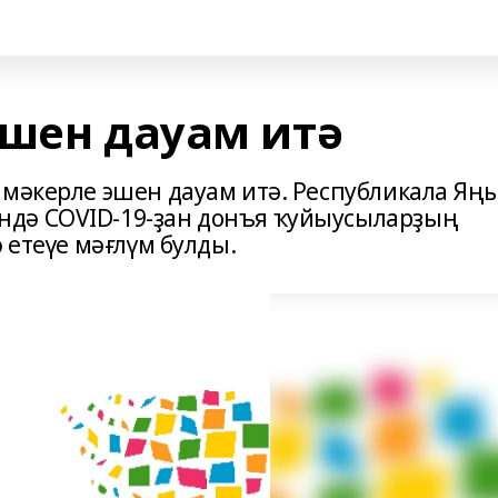
эшен дауам итә
 мәкерле эшен дауам итә. Республикала Яң
дә COVID-19-ҙан донъя ҡуйыусыларҙың
 етеүе мәғлүм булды.