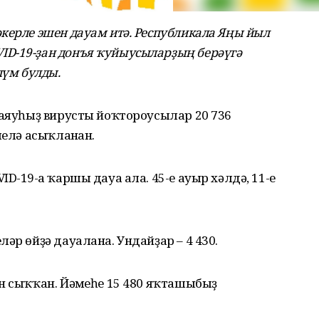
керле эшен дауам итә. Республикала Яңы йыл
D-19-ҙан донъя ҡуйыусыларҙың берәүгә
лүм булды.
 аяуһыҙ вирусты йоҡтороусылар 20 736
шелә асыҡланған.
D-19-ға ҡаршы дауа ала. 45-е ауыр хәлдә, 11-е
әр өйҙә дауалана. Ундайҙар – 4 430.
н сыҡҡан. Йәмғеһе 15 480 яҡташыбыҙ