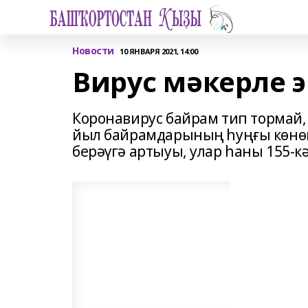
Новости
10 ЯНВАРЯ 2021, 14:00
Вирус мәкерле 
Коронавирус байрам тип тормай,
йыл байрамдарының һуңғы көнөн
берәүгә артыуы, улар һаны 155-кә