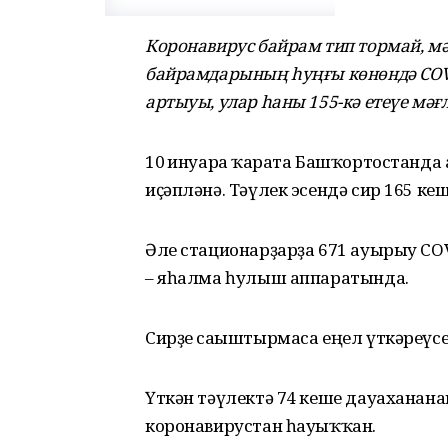
Коронавирус байрам тип тормай, мә
байрамдарының һуңғы көнөндә COVI
артыуы, улар һаны 155-кә етеүе мәғ
10 ғинуарға ҡарата Башҡортостанда
иҫәпләнә. Тәүлек эсендә сир 165 ке
Әле стационарҙарҙа 671 ауырыу COVI
– яһалма һулыш аппаратында.
Сирҙе сағыштырмаса еңел үткәреүсел
Үткән тәүлектә 74 кеше дауаханана
коронавирустан һауыҡҡан.