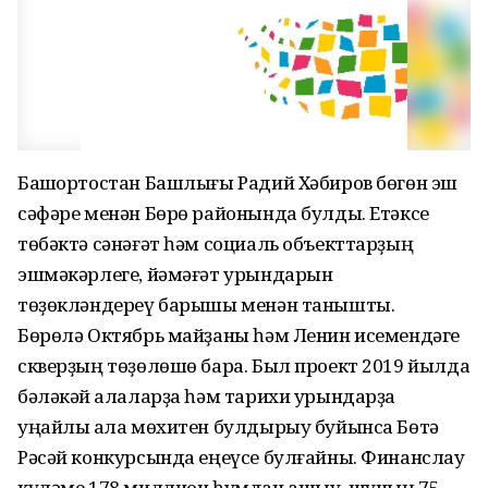
Башҡортостан Башлығы Радий Хәбиров бөгөн эш
сәфәре менән Бөрө районында булды. Етәксе
төбәктә сәнәғәт һәм социаль объекттарҙың
эшмәкәрлеге, йәмәғәт урындарын
төҙөкләндереү барышы менән танышты.
Бөрөлә Октябрь майҙаны һәм Ленин исемендәге
скверҙың төҙөлөшө бара. Был проект 2019 йылда
бәләкәй ҡалаларҙа һәм тарихи урындарҙа
уңайлы ҡала мөхитен булдырыу буйынса Бөтә
Рәсәй конкурсында еңеүсе булғайны. Финанслау
күләме 178 миллион һумдан ашыу, шуның 75