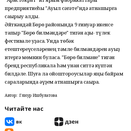
предприятиеһы "Ауыл сәғәте"ндә ҡатнашырға
саҡырыу алды.
Әйткәндәй Бөрө районында 9 ғинуар икенсе
тапҡыр "Бөрө билмәндәре" тигән аҙыҡ- түлек
фестивале уҙасаҡ. Унда төбәк
етештереүселәренең тәмле билмәндәрен ауыҙ
итергә мөмкин буласаҡ. "Бөрө билмәне" тигән
бренд республикала һәм унан ситтә күптән
билдәле. Шуға ла ойоштороусылар яңы байрам
сараларында әүҙем ҡатнашырға саҡыра.
Автор:
Гөлнур Ишбулатова
Читайте нас