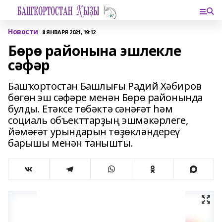
Новости
8 ЯНВАРЯ 2021, 19:12
Бөрө районына эшлекле
сәфәр
Башҡортостан Башлығы Радий Хәбиров
бөгөн эш сәфәре менән Бөрө районында
булды. Етәксе төбәктә сәнәғәт һәм
социаль объекттарҙың эшмәкәрлеге,
йәмәғәт урындарын төҙөкләндереү
барышы менән танышты.