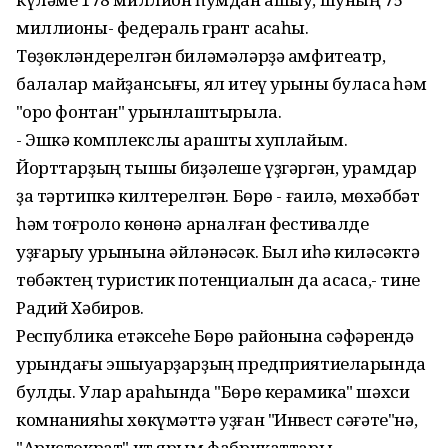
миллионы- федераль грант аҡсаһы.
Төҙөкләндерелгән биләмәләрҙә амфитеатр,
балалар майҙансығы, ял итеү урыны буласаҡ һәм
"ҡоро фонтан" урынлаштырыла.
- Эшкә комплекслы ҡарашты хуплайым.
Йорттарҙың тышҡы биҙәлеше үҙгәргән, урамдар
ҙа тәртипкә килтерелгән. Бөрө - ғаилә, мөхәббәт
һәм тоғролоҡ көнөнә арналған фестивалде
уҙғарыу урынына әйләнәсәк. Был иһә киләсәктә
төбәктең туристик потенциалын да асасаҡ,- тине
Радий Хәбиров.
Республика етәксеһе Бөрө районына сәфәрендә
урындағы эшҡыуарҙарҙың предприятиеларында
булды. Улар араһында "Бөрө керамика" шәхси
комнанияһы хөкүмәттә уҙған "Инвест сәғәте"нә,
"Аристократ" ит ярым фабрикаттары