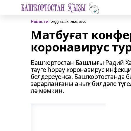
Новости
29 ДЕКАБРЯ 2020, 20:25
Матбуғат конф
коронавирус ту
Башҡортостан Башлығы Радий Хә
тәүге һорау коронавирус инфекц
белдереүенсә, Башҡортостанда 
зарарланғаны аныҡ билдәле түге
лә мөмкин.