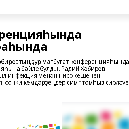
еренцияһында
раһында
бировтың ҙур матбуғат конференцияһынд
ияһына бәйле булды. Радий Хәбиров
был инфекция менән нисә кешенең
л, сөнки кемдәрҙеңдер симптомһыҙ сирләүе