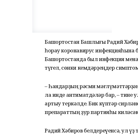
Башҡортостан Башлығы Радий Хәби
һорау коронавирус инфекцияһына б
Башҡортостанда был инфекция менә
түгел, сөнки кемдәрҙеңдер симпто
– Һандарҙың рәсми мәғлүмәттәрҙ
ла инде антиматдәләр бар, – тине у
артыу теркәлде. Бик күптәр сирлән
препараттың ҙур партияһы киләсәк
Радий Хәбиров белдереүенсә, ул үҙ 