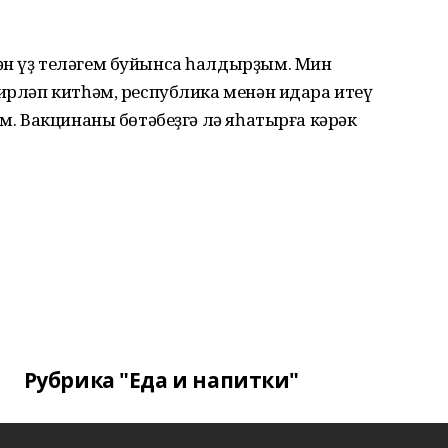
ән үҙ теләгем буйынса һалдырҙым. Мин
сирләп китһәм, республика менән идара итеү
ям. Вакцинаны бөтәбеҙгә лә яһатырға кәрәк
Рубрика "Еда и напитки"