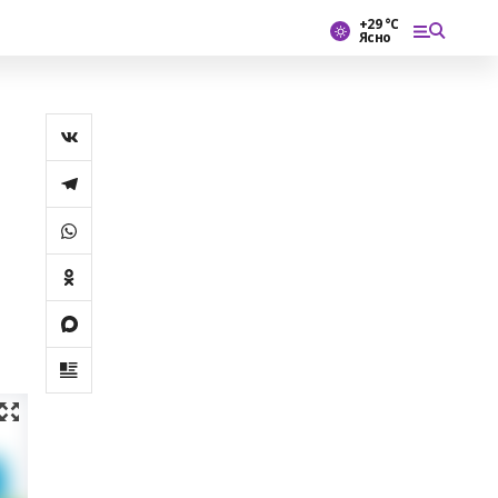
+29 °С
Ясно
а