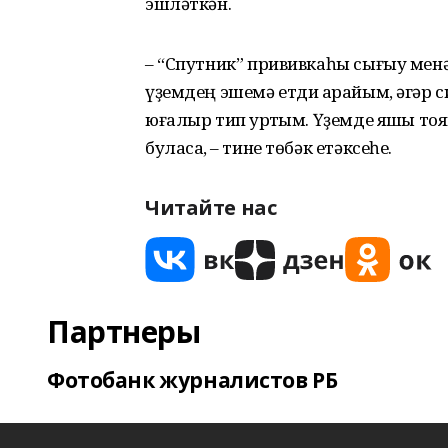
эшләткән.
– “Спутник” прививкаһы сығыу мен
үҙемдең эшемә етди ҡарайым, әгәр 
юғалыр тип ҡурҡтым. Үҙемде яҡшы то
буласаҡ, – тине төбәк етәксеһе.
Читайте нас
Партнеры
Фотобанк журналистов РБ