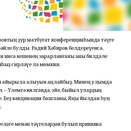
ровтың ҙур матбуғат конференцияһында тәүге
әйле булды. Радий Хәбиров белдереүенсә,
н нисә кешенең зарарланғаны аныҡ билдәле
мһыҙ сирләүе лә мөмкин.
ән айырыла алыуын аңлайбыҙ. Минең улымда
л. – Үлемгә килгәндә, эйе, быйыл уларҙың
е. Беҙ вакцинация башланыҡ, Яңы йылдан һуң
.
теләге менән тәүгеләрҙән булып прививка