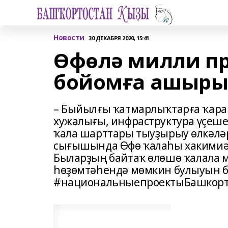
Новости
30 ДЕКАБРЯ 2020, 15:41
Өфөлә милли пр
бойомға ашыры
– Быйылғы ҡатмарлыҡтарға ҡарам
хужалығы, инфраструктура үҫеше
ҡала шарттары тыуҙырыу өлкәлә
сығышында Өфө ҡалаһы хакимиә
Быларҙың байтаҡ өлөшө ҡалала
һөҙөмтәһендә мөмкин булыуын б
#национальныепроектыБашкорт