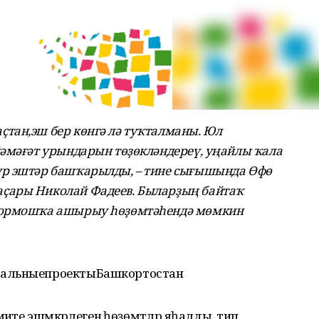
тан,эш бер көнгә лә туҡталманы. Юл
йәмәғәт урындарын төҙөкләндереү, уңайлы ҡала
ур эштәр башҡарылды, – тине сығышында Өфө
ҫары Николай Фадеев. Быларҙың байтаҡ
тормошҡа ашырыу һөҙөмтәһендә мөмкин
нальныепроектыБашкортостан
әте эшмәкәрлегенә һөҙөмтәләр яһалды, тип