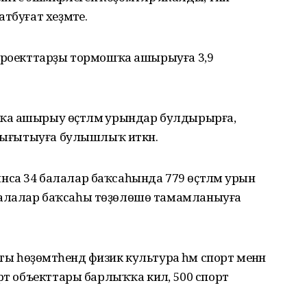
тбуғат хеҙмәте.
 проекттарҙы тормошҡа ашырыуға 3,9
ҡа ашырыу өҫтәлмә урындар булдырырға,
 нығытыуға булышлыҡ иткән.
са 34 балалар баҡсаһында 779 өҫтәлмә урын
балалар баҡсаһы төҙөлөшө тамамланыуға
ты һөҙөмтәһендә физик культура һәм спорт менән
рт объекттары барлыҡҡа килә, 500 спорт