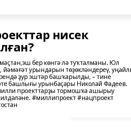
оекттар нисек
лған?
аҫтан,эш бер көнгә лә туҡталманы. Юл
, йәмәғәт урындарын төҙөкләндереү, уңайл
рендә ҙур эштәр башҡарылды, – тине
те башлығы урынбаҫары Николай Фадеев.
 милли проекттарҙы тормошҡа ашырыу
илдәләне. #миллипроект #нацпроект
остан