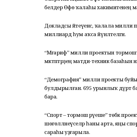
белдерә Өфө ҡалаһы хакимиәтенең ма
Докладсы әйтеүенсә, ҡалала милли
миллиард һум аҡса йүнәлтелгән.
“Мәғариф” милли проектын тормош
мәктәптәрҙең матди-техник базаһын
“Демография” милли проекты буйын
булдырылған. 695 урынлыҡ дүрт 
бара.
“Спорт – тормош рәүеше” төбәк проек
шөғөлләнеүселәр һаны арта, яңы спо
сараһы уҙғарыла.