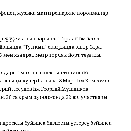
Өфөнөң музыка мәктәптәренә кәрәкле ҡоролмалар
ереү әүҙем алып барыла. “Торлаҡ һәм ҡала
йонында “Тулҡын” скверында эштәр бара.
5 мең квадрат метр торлаҡ йорт төҙөлгән.
ь юлдары” милли проектын тормошҡа
л аша яңы күпер һалына, 8 Март һәм Комсомол
рий Лесунов һәм Георгий Мушников
. 20 саҡрым оҙонлоғонда 22 юл участкаһы
ли проекты буйынса бизнесты үҫтереү буйынса
р йәлеп ителә.