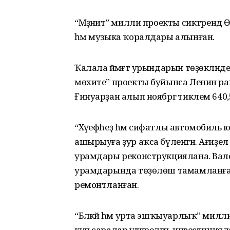
“Мәҙәниәт” милли проекты сиктәрендә 
һәм музыка ҡоралдары алынған.
Ҡалала йәмәғәт урындарын төҙөкләнд
мөхите” проекты буйынса Ленин ра
Ғинуарҙан алып ноябргә тиклем 640,
“Хәүефһеҙ һәм сифатлы автомобил
ашырыуға ҙур аҡса бүленгән. Ағиҙе
урамдары реконструкциялана. Вале
урамдарында төҙөлөш тамамланған
ремонтланған.
“Бәләкәй һәм урта эшҡыуарлыҡ” мил
күп саралар үткәрелгән, инвестицияла