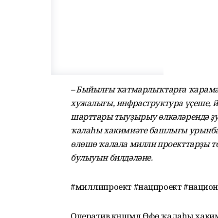
– Быйылғы ҡатмарлыҡтарға ҡарамаҫ
хужалығы, инфраструктура үҫеше, 
шарттары тыуҙырыу өлкәләрендә ҙ
ҡалаһы хакимиәте башлығы урынба
өлөшө ҡалала милли проекттарҙы 
булыуын билдәләне.
#миллипроект #нацпроект #нацио
Оператив кәңәшмәлә Өфө ҡалаһы хакими