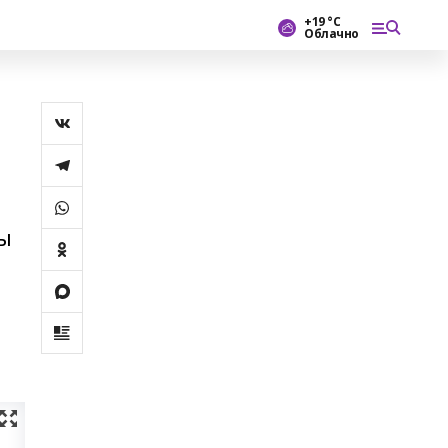
+19 °С
Облачно
ы