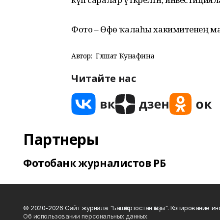
Фото – Өфө ҡалаһы хакимиәтенең мат
Автор:
Гөлшат Ҡунафина
Читайте нас
Партнеры
Фотобанк журналистов РБ
© 2020-2026 Сайт журнала "Башҡортостан ҡыҙы". Копирование и
Об использовании персональных данных