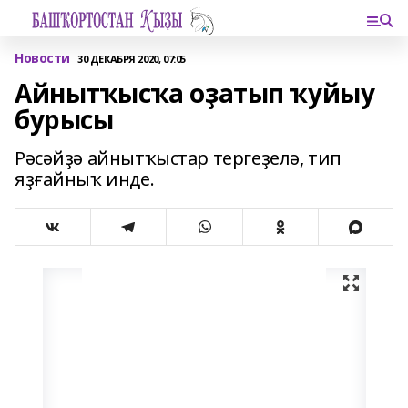
Новости
30 ДЕКАБРЯ 2020, 07:05
Айнытҡысҡа оҙатып ҡуйыу
бурысы
Рәсәйҙә айнытҡыстар тергеҙелә, тип
яҙғайныҡ инде.