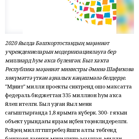
2020 йылда Башҡортостандың мәҙәниәт
учреждениеларын модернизациялауға бер
миллиард һум аҡса бүленгән. Был хаҡта
Республика мәҙәниәт министры Әминә Шафиҡова
хөкүмәттә үткән аҙналыҡ кәңәшмәлә белдерҙе.
"Мәҙәниәт" милли проекты сиктәрендә ошо маҡсатта
федераль бюджеттан 335 миллион һум аҡса
йәлеп ителгән. Был уҙған йыл менән
сағыштырғанда 1,8 ярымға күберәк. 300- гә яҡын
объект урындағы ярҙам иҫәбенә төҙөкләндерелгән.
Рәсәйҙең милләттәштәребеҙ йәшәгән алты төбәгендә
башҡорт тарихи-мәҙәни үҙәктәр асылған, милли