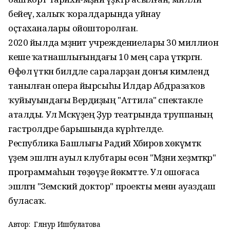
бейеү, халыҡ ҡоралдарында уйнау
оҫтаханалары ойошторолған.
2020 йылда мәҙәниәт учреждениелары 30 миллион
кеше ҡатнашлығындағы 10 мең сара үткәргән.
Өфөлә үткән билдәле сараларҙан донъя кимәлендә
танылған опера йырсыһы Илдар Абдразаҡов
ҡуйыуындағы Вердиҙың "Аттила" спектакле
аталды. Ул Мәскәүҙең Ҙур театрында труппаның
гастролдәре барышында күрһәтелде.
Республика Башлығы Радий Хәбиров хөкүмәткә
әүҙем эшләгән ауыл клубтары өсөн "Мәҙәни хеҙмәткәр"
программаһын төҙөүҙе йөкмәтте. Ул ошоғаса
эшләгән "Земский доктор" проекты менән ауаздаш
буласаҡ.
Автор:
Гөлнур Ишбулатова