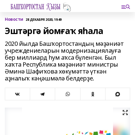
Новости
28 ДЕКАБРЯ 2020, 19:49
Эштәргә йомғаҡ яһала
2020 йылда Башҡортостандың мәҙәниәт
учреждениеларын модернизациялауға
бер миллиард һум аҡса бүленгән. Был
хаҡта Республика мәҙәниәт министры
Әминә Шафиҡова хөкүмәттә үткән
аҙналыҡ кәңәшмәлә белдерҙе.