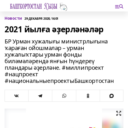
Новости
29 ДЕКАБРЯ 2020, 16:01
2021 йылға әҙерләнәләр
БР Урман хужалығы министрлығына
ҡараған ойошмалар – урман
хужалыҡтары урман фонды
биләмәләрендә янғын һүндереү
пландары әҙерләне. #миллипроект
#нацпроект
#национальныепроектыБашкортостан