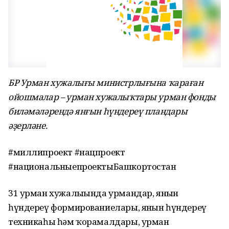
БР Урман хужалығы министрлығына ҡараған
ойошмалар – урман хужалыҡтары урман фонды
биләмәләрендә янғын һүндереү пландары
әҙерләне.
#миллипроект #нацпроект
#национальныепроектыБашкортостан
31 урман хужалығында урмандар, янғын
һүндереү формированиелары, янғын һүндереү
техникаһы һәм ҡорамалдары, урман