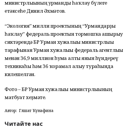
министрлығының урманды һаҡлау бүлеге
етәксеһе Динил Әхмәтов.
“Экология” милли проектының “Урмандарҙы
һаҡлау” федераль проектын тормошҡа ашырыу
сиктәрендә БР Урман хужалығы министрлығы
тарафынан Урман хужалығы федераль агентлығы
менән 36,9 миллион һумға алты янғын һүндереү
техникаһы һәм 36 ҡорамал алыу тураһында
килешелгән.
Фото – БР Урман хужалығы министрлығының
матбуғат хеҙмәте.
Автор:
Гөлшат Ҡунафина
Читайте нас