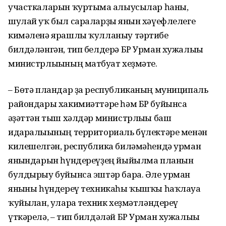
участкаларын ҡуртымға алыусылар һаны,
шулай уҡ был сараларҙы янғын хәүефлелеге
кимәленә ярашлы ҡулланыу тәртибе
билдәләнгән, тип белдерә БР Урман хужалығы
министрлығының матбуғат хеҙмәте.
– Бөтә пландар ҙа республиканың муниципаль
райондары хакимиәттәре һәм БР буйынса
ғәҙәттән тыш хәлдәр министрлығы баш
идаралығының территориаль бүлектәре менән
килешелгән, республика биләмәһендә урман
янғындарын һүндереүҙең йыйылма планын
булдырыу буйынса эштәр бара. Әле урман
янғыны һүндереү техникаһы ҡышҡы һаҡлауға
ҡуйылған, уларға техник хеҙмәтләндереү
үткәрелә, – тип билдәләй БР Урман хужалығы