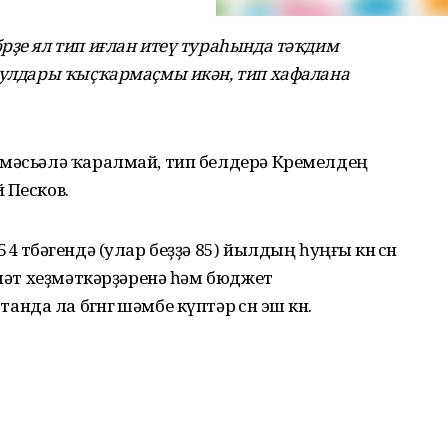
рҙе ял тип иғлан итеү тураһында тәҡдим
икулдары ҡыҫҡармаҫмы икән, тип хафалана
 мәсьәлә ҡаралмай, тип белдерә Кремелдең
 Песков.
төбәгендә (улар беҙҙә 85) йылдың һуңғы көнө өсөн
үләт хеҙмәткәрҙәренә һәм бюджет
ла бөгөнгө шәмбе күптәр өсөн эш көнө.