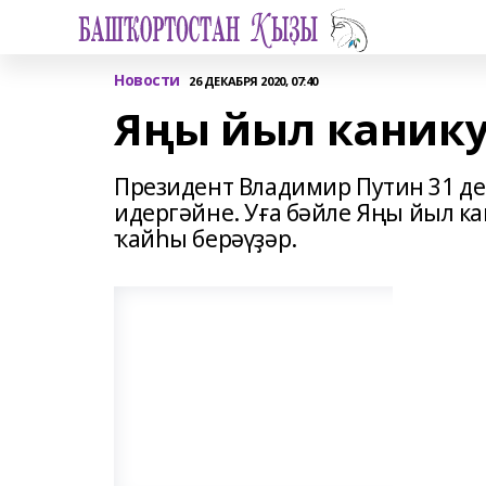
Новости
26 ДЕКАБРЯ 2020, 07:40
Яңы йыл каник
Президент Владимир Путин 31 де
идергәйне. Уға бәйле Яңы йыл к
ҡайһы берәүҙәр.