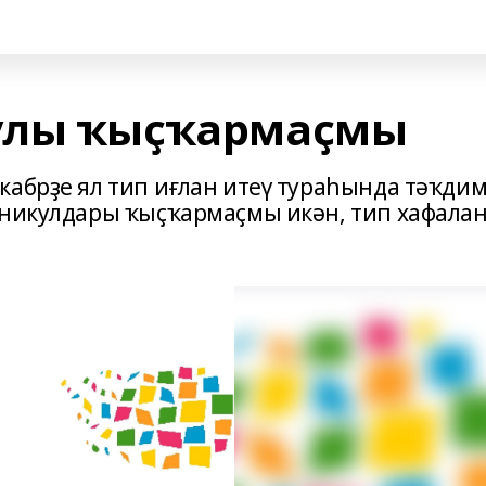
улы ҡыҫҡармаҫмы
кабрҙе ял тип иғлан итеү тураһында тәҡди
аникулдары ҡыҫҡармаҫмы икән, тип хафала