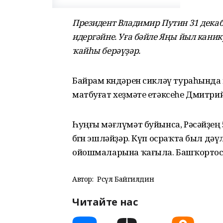
Президент Владимир Путин 31 декаб
идергәйне. Уға бәйле Яңы йыл кан
ҡайһы берәүҙәр.
Байрам көндәрен сикләү тураһында
матбуғат хеҙмәте етәксеһе Дмитрий
Һуңғы мәғлүмәт буйынса, Рәсәйҙең 54 
бөгөн эшләйҙәр. Күп осраҡта был дә
ойошмаларына ҡағыла. Башҡортостанда 
Автор:
Рәсүл Байгилдин
Читайте нас