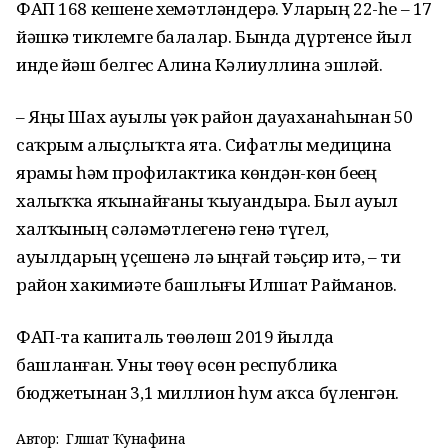
ФАП 168 кешене хеҙмәтләндерә. Уларҙың 22-һе – 17
йәшкә тиклемге балалар. Бында дүртенсе йыл
инде йәш белгес Алина Кәлиуллина эшләй.
– Яңы Шах ауылы үҙәк район дауаханаһынан 50
саҡрым алыҫлыҡта ята. Сифатлы медицина
ярҙамы һәм профилактика көндән-көн беҙҙең
халыҡҡа яҡынайғаны ҡыуандыра. Был ауыл
халҡының сәләмәтлегенә генә түгел,
ауылдарҙың үҫешенә лә ыңғай тәьҫир итә, – ти
район хакимиәте башлығы Илшат Райманов.
ФАП-та капиталь төҙөлөш 2019 йылда
башланған. Уны төҙөү өсөн республика
бюджетынан 3,1 миллион һум аҡса бүленгән.
Автор:
Гөлшат Ҡунафина