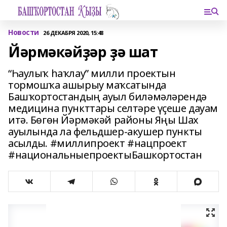
Новости
26 ДЕКАБРЯ 2020, 15:48
Йәрмәкәйҙәр ҙә шат
“Һаулыҡ һаҡлау” милли проектын
тормошҡа ашырыу маҡсатында
Башҡортостандың ауыл биләмәләрендә
медицина пункттары селтәре үҫеше дауам
итә. Бөгөн Йәрмәкәй районы Яңы Шах
ауылында ла фельдшер-акушер пункты
асылды. #миллипроект #нацпроект
#национальныепроектыБашкортостан