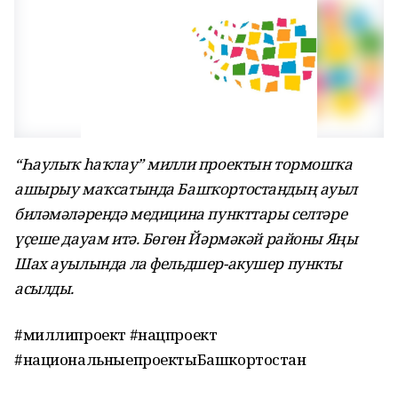
“Һаулыҡ һаҡлау” милли проектын тормошҡа
ашырыу маҡсатында Башҡортостандың ауыл
биләмәләрендә медицина пункттары селтәре
үҫеше дауам итә. Бөгөн Йәрмәкәй районы Яңы
Шах ауылында ла фельдшер-акушер пункты
асылды.
#миллипроект #нацпроект
#национальныепроектыБашкортостан