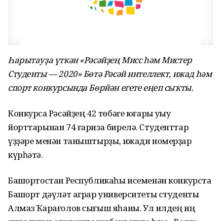
Һарытауҙа үткән «Рәсәйҙең Мисс һәм Мистер
Студенты — 2020» Бөтә Рәсәй интеллект, ижад һәм
спорт конкурсында Бөрйән егете еңеп сыҡты.
Конкурсҡа Рәсәйҙең 42 төбәге юғары уҡыу
йорттарынан 74 ғариза бирелә. Студенттар
үҙҙәре менән таныштырҙы, ижади номерҙар
күрһәтә.
Башҡортостан Республикаһы исеменән конкурста
Башҡорт дәүләт аграр университеты студенты
Алмаз Ҡарағолов сығыш яһаны. Ул илдең иң