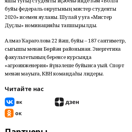
яҡшы туғыҙ студенты иҫәбенә инде һәм «Волга
буйы федераль округының мистер студенты
2020» исемен яуланы. Шулай уҡ уға «Мистер
Дуҫлыҡ» номинацияһы тапшырылды.
Алмаз Ҡарағоловҡа 22 йәш, буйы – 187 сантиметр,
сығышы менән Бөрйән районынан. Энергетика
факультетының беренсе курсында
«агроинженерия» йүнәлеше буйынса уҡый. Спорт
менән мауыға, КВН командаһы лидеры.
Читайте нас
Партнеры