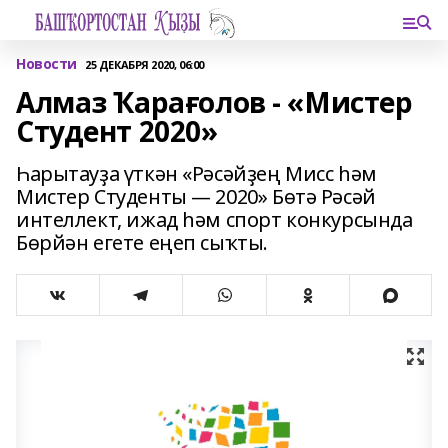
Новости
25 ДЕКАБРЯ 2020, 06:00
Алмаз Ҡарағолов - «Мистер
Студент 2020»
Һарытауҙа үткән «Рәсәйҙең Мисс һәм
Мистер Студенты — 2020» Бөтә Рәсәй
интеллект, ижад һәм спорт конкурсында
Бөрйән егете еңеп сыҡты.