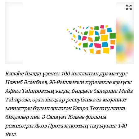
Киләһе йылда үҙенең 100 йыллығын драматург
Нәжиб Әсәнбаев, 90-йыллығын күренекле яҙыусы
Афзал Таһировтың ҡыҙы, билдәле балерина Майя
Таһирова, оҙаҡ йылдар республикала мәҙәниәт
министры булып эшләгән Клара Төхвәтуллина
билдәләр ине. Ә Салауат Юлаев фильмы
режиссеры Яков Протазановтың тыуыуына 140
йыл.