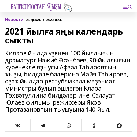
Новости
25 ДЕКАБРЯ 2020, 08:32
2021 йылға яңы календарь
сыҡты
Киләһе йылда үҙенең 100 йыллығын
драматург Нәжиб Әсәнбаев, 90-йыллығын
күренекле яҙыусы Афзал Таһировтың
ҡыҙы, билдәле балерина Майя Таһирова,
оҙаҡ йылдар республикала мәҙәниәт
министры булып эшләгән Клара
Төхвәтуллина билдәләр ине. Салауат
Юлаев фильмы режиссеры Яков
Протазановтың тыуыуына 140 йыл.