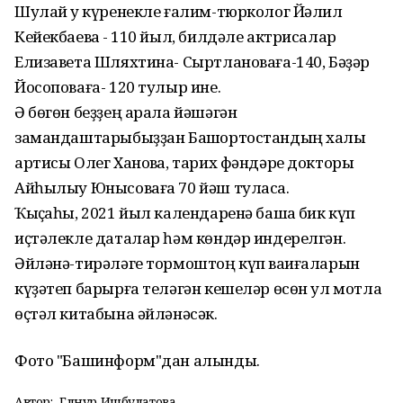
Шулай уҡ күренекле ғалим-тюрколог Йәлил
Кейекбаевҡа - 110 йыл, билдәле актрисалар
Елизавета Шляхтина- Сыртлановаға-140, Бәҙәр
Йосоповаға- 120 тулыр ине.
Ә бөгөн беҙҙең арала йәшәгән
замандаштарыбыҙҙан Башҡортостандың халыҡ
артисы Олег Хановҡа, тарих фәндәре докторы
Айһылыу Юнысоваға 70 йәш туласаҡ.
Ҡыҫҡаһы, 2021 йыл календаренә башҡа бик күп
иҫтәлекле даталар һәм көндәр индерелгән.
Әйләнә-тирәләге тормоштоң күп ваҡиғаларын
күҙәтеп барырға теләгән кешеләр өсөн ул мотлаҡ
өҫтәл китабына әйләнәсәк.
Фото "Башинформ"дан алынды.
Автор:
Гөлнур Ишбулатова