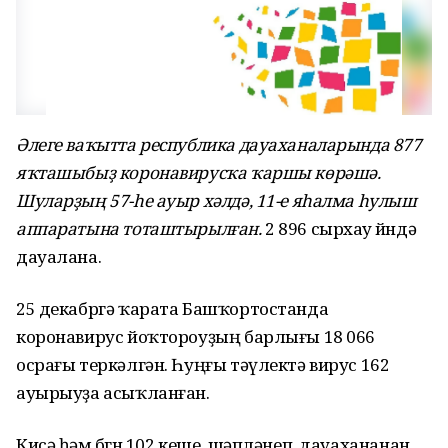
Әлеге ваҡытта республика дауаханаларында 877
яҡташыбыҙ коронавирусҡа ҡаршы көрәшә.
Шуларҙың 57-һе ауыр хәлдә, 11-е яһалма һулыш
аппаратына тоташтырылған.
2 896 сырхау өйөндә
дауалана.
25 декабргә ҡарата Башҡортостанда
коронавирус йоҡтороуҙың барлығы 18 066
осрағы теркәлгән. Һуңғы тәүлектә вирус 162
ауырыуҙа асыҡланған.
Кисә һәм бөгөн 102 кеше, шәпләнеп, дауахананан