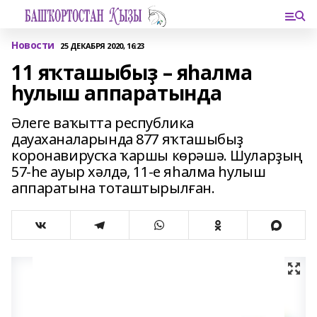
Новости
25 ДЕКАБРЯ 2020, 16:23
11 яҡташыбыҙ – яһалма
һулыш аппаратында
Әлеге ваҡытта республика
дауаханаларында 877 яҡташыбыҙ
коронавирусҡа ҡаршы көрәшә. Шуларҙың
57-һе ауыр хәлдә, 11-е яһалма һулыш
аппаратына тоташтырылған.