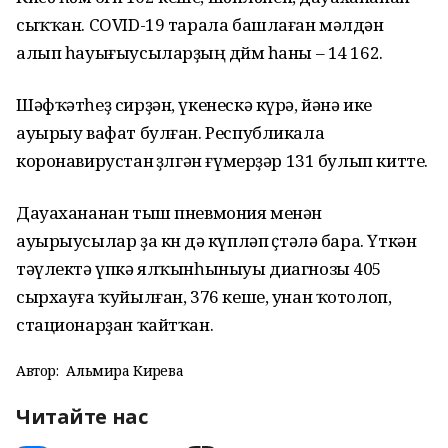
сыҡҡан. COVID-19 тарала башлаған мәлдән
алып һауығыусыларҙың дөйөм һаны – 14 162.
Шәфҡәтһеҙ сирҙән, үкенескә күрә, йәнә ике
ауырыу вафат булған. Республикала
коронавирустан өҙөлгән ғүмерҙәр 131 булып китте.
Дауахананан тыш пневмония менән
ауырыусылар ҙа көн дә күпләп өҫтәлә бара. Үткән
тәүлектә үпкә ялҡынһыныуы диагнозы 405
сырхауға ҡуйылған, 376 кеше, унан ҡотолоп,
стационарҙан ҡайтҡан.
Автор:
Альмира Кирәева
Читайте нас