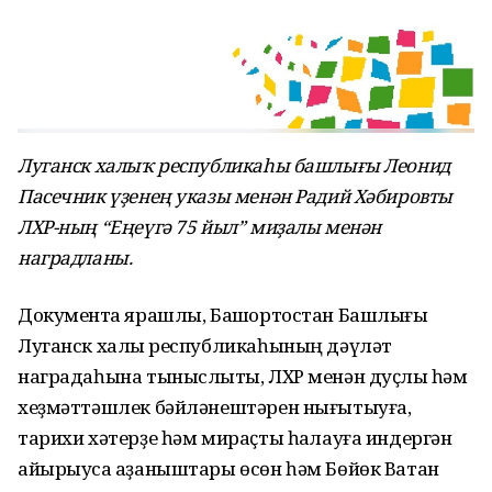
Луганск халыҡ республикаһы башлығы Леонид
Пасечник үҙенең указы менән Радий Хәбировты
ЛХР-ның “Еңеүгә 75 йыл” миҙалы менән
наградланы.
Документҡа ярашлы, Башҡортостан Башлығы
Луганск халыҡ республикаһының дәүләт
наградаһына тыныслыҡты, ЛХР менән дуҫлыҡ һәм
хеҙмәттәшлек бәйләнештәрен нығытыуға,
тарихи хәтерҙе һәм мираҫты һаҡлауға индергән
айырыуса ҡаҙаныштары өсөн һәм Бөйөк Ватан