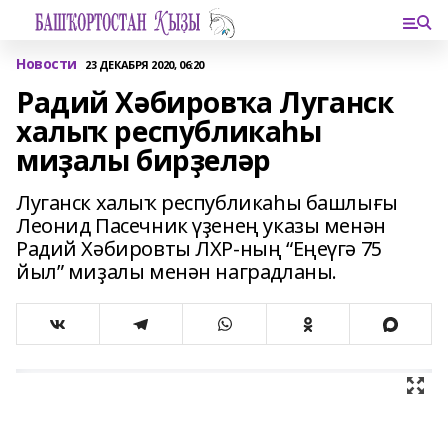
Новости
23 ДЕКАБРЯ 2020, 06:20
Радий Хәбировҡа Луганск
халыҡ республикаһы
миҙалы бирҙеләр
Луганск халыҡ республикаһы башлығы
Леонид Пасечник үҙенең указы менән
Радий Хәбировты ЛХР-ның “Еңеүгә 75
йыл” миҙалы менән наградланы.