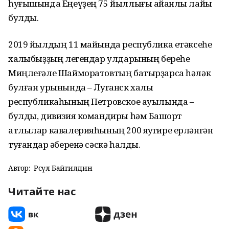
һуғышында Еңеүҙең 75 йыллығы айҡанлы лайыҡ
булды.
2019 йылдың 11 майында республика етәксеһе
халҡыбыҙҙың легендар улдарының береһе
Миңлеғәле Шайморатовтың батырҙарса һәләк
булған урынында – Луганск халыҡ
республикаһының Петровское ауылында –
булды, дивизия командиры һәм Башҡорт
атлылар кавалерияһының 200 яугире ерләнгән
туғандар ҡәберенә сәскә һалды.
Автор:
Рәсүл Байгилдин
Читайте нас