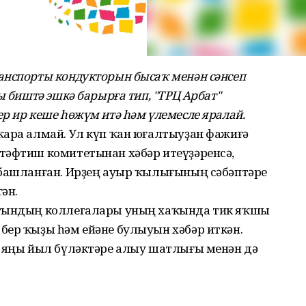
анспорты кондукторын бысаҡ менән сәнсеп
ы биштә эшкә барырға тип, "ТРЦ Арбат"
р ир кеше һөжүм итә һәм үлемесле яралай.
ҡара алмай. Ул күп ҡан юғалтыуҙан фажиғә
тәфтиш комитетынан хәбәр итеүҙәренсә,
 башланған. Ирҙең ауыр ҡылығының сәбәптәре
ән.
атындың коллегалары уның хаҡында тик яҡшы
бер ҡыҙы һәм ейәне булыуын хәбәр иткән.
ә яңы йыл бүләктәре алыу шатлығы менән дә