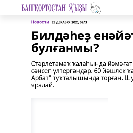
Новости
23 ДЕКАБРЯ 2020, 09:13
Билдәһеҙ енәйә
булғанмы?
Стәрлетамаҡ ҡалаһында йәмәғәт
сәнсеп үлтергәндәр. 60 йәшлек ҡ
Арбат" туҡталышында торған. Шу
яралай.