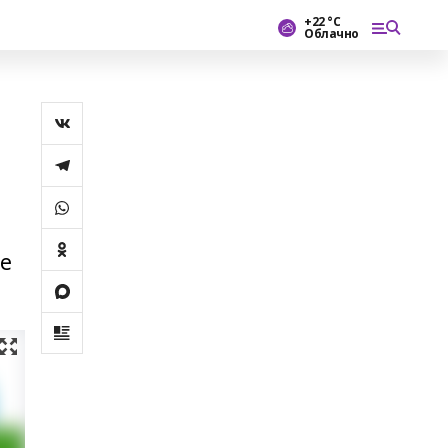
+22 °С
Облачно
ле