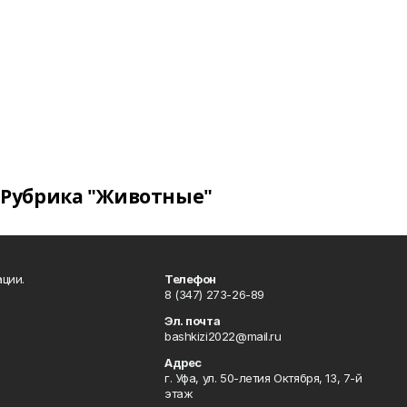
Рубрика "Животные"
ции.
Телефон
8 (347) 273-26-89
Эл. почта
bashkizi2022@mail.ru
Адрес
г. Уфа, ул. 50-летия Октября, 13, 7-й
этаж