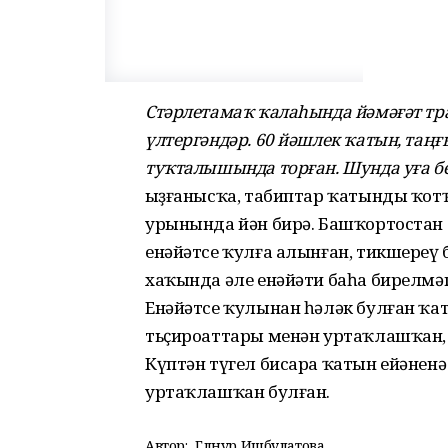
Стәрлетамаҡ ҡалаһында йәмәғәт тр
үлтергәндәр. 60 йәшлек ҡатын, таңғ
туҡталышында торған. Шунда уға бе
Ҡыҙғанысҡа, табиптар ҡатынды ҡот
урынында йән бирә. Башҡортостан 
енәйәтсе ҡулға алынған, тикшереү
хаҡында әле енәйәти баһа бирелмәг
Енәйәтсе ҡулынан һәләк булған ҡ
тьҫироаттары менән уртаҡлашҡан, 
Күптән түгел бисара ҡатын ейәнен
уртаҡлашҡан булған.
Автор:
Гөлнур Ишбулатова