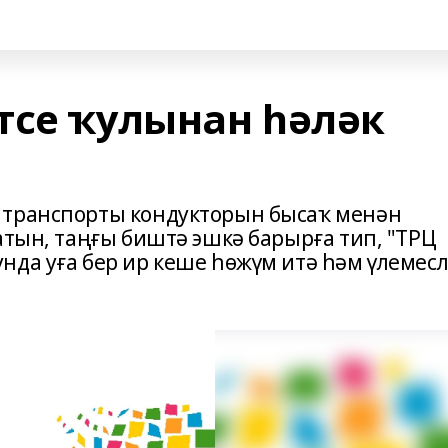
тсе ҡулынан һәләк
 транспорты кондукторын бысаҡ менән
атын, таңғы биштә эшкә барырға тип, "ТРЦ
нда уға бер ир кеше һөжүм итә һәм үлемес