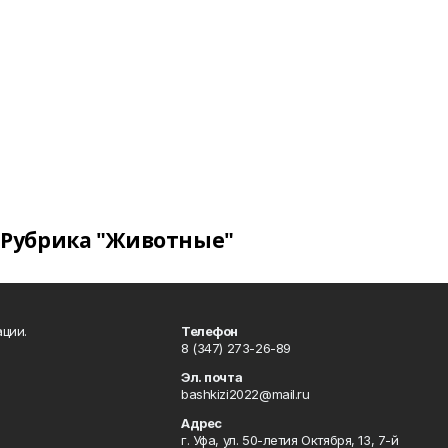
Рубрика "Животные"
ции.
Телефон
8 (347) 273-26-89
Эл. почта
bashkizi2022@mail.ru
Адрес
г. Уфа, ул. 50-летия Октября, 13, 7-й