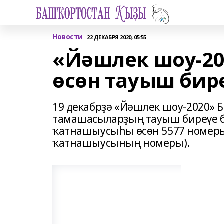
Новости
22 ДЕКАБРЯ 2020, 05:55
«Йәшлек шоу-2
өсөн тауыш бир
19 декабрҙә «Йәшлек шоу-2020» 
тамашасыларҙың тауыш биреүе б
ҡатнашыусыһы өсөн 5577 номеры
ҡатнашыусының номеры).