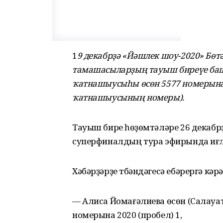
1
9 декабрҙә «Йәшлек шоу-2020» Бөт
тамашасыларҙың тауыш биреүе башл
ҡатнашыусыһы өсөн 5577 номерына 
ҡатнашыусының номеры).
Тауыш биреү һөҙөмтәләре 26 дека
суперфиналдың тура эфирында иғл
Хәбәрҙәрҙе түбәндәгесә ебәрергә кәрә
— Алиса Йомағәлиева өсөн (Салауа
номерына 2020 (пробел) 1,