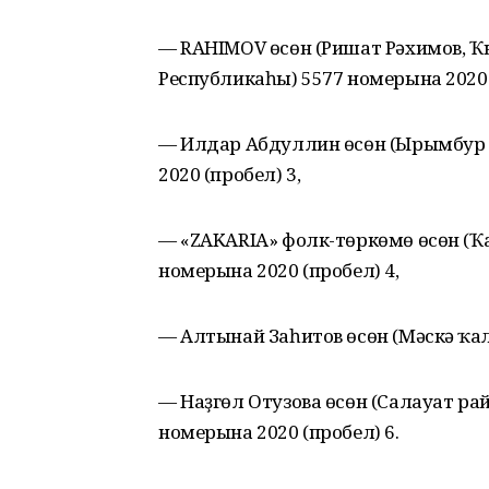
— RAHIMOV өсөн (Ришат Рәхимов, 
Республикаһы) 5577 номерына 2020 
— Илдар Абдуллин өсөн (Ырымбур 
2020 (пробел) 3,
— «ZAKARIA» фолк-төркөмө өсөн (Ҡ
номерына 2020 (пробел) 4,
— Алтынай Заһитов өсөн (Мәскәү ҡал
— Наҙгөл Отузова өсөн (Салауат р
номерына 2020 (пробел) 6.