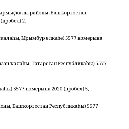
Ҡырмыҫҡалы районы, Башҡортостан
(пробел) 2,
ҡалаһы, Ырымбур өлкәһе) 5577 номерына
азан ҡалаһы, Татарстан Республикаһы) 5577
аһы) 5577 номерына 2020 (пробел) 5,
айоны, Башҡортостан Республикаһы) 5577