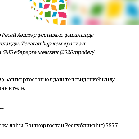
ә Рәсәй йәштәр фестивале финалында
анды. Теләгән һәр кем яратҡан
SMS ебәрергә мөмкин (2020/пробел/
брҙә Башҡортостан юлдаш телевидениеһында
ан ителә.
к:
т ҡалаһы, Башҡортостан Республикаһы) 5577