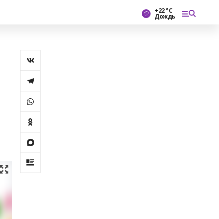
+22 °С
Дождь