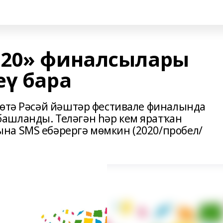
020» финалсылары
еү бара
Бөтә Рәсәй йәштәр фестивале финалында
ашланды. Теләгән һәр кем яратҡан
на SMS ебәрергә мөмкин (2020/пробел/