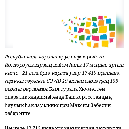
Республикала коронавирус инфекцияһын
йоҡтороусыларҙың дөйөм һаны 17 меңдән артып
китте – 21 декабргә ҡарата улар 17 419 иҫәпләнә.
Аҙаҡҡы тәүлектә COVID-19 менән сирләүҙең 159
осрағы раҫланған.
Был турала Хөкүмәттең
оператив кәңәшмәһендә Башҡортостандың
һаулыҡ һаҡлау министры Максим Забелин
хәбәр итте.
Йәмғеһе 13 712 кеше коронавирустан һауығыуға