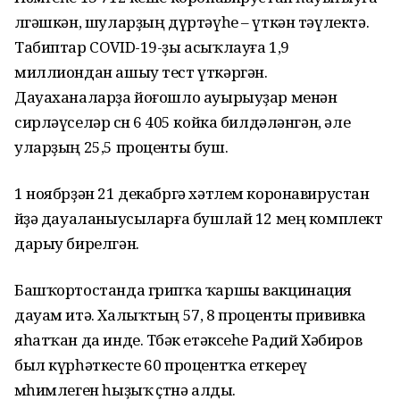
өлгәшкән, шуларҙың дүртәүһе – үткән тәүлектә.
Табиптар COVID-19-ҙы асыҡлауға 1,9
миллиондан ашыу тест үткәргән.
Дауаханаларҙа йоғошло ауырыуҙар менән
сирләүселәр өсөн 6 405 койка билдәләнгән, әле
уларҙың 25,5 проценты буш.
1 ноябрҙән 21 декабргә хәтлем коронавирустан
өйҙә дауаланыусыларға бушлай 12 мең комплект
дарыу бирелгән.
Башҡортостанда грипҡа ҡаршы вакцинация
дауам итә. Халыҡтың 57, 8 проценты прививка
яһатҡан да инде. Төбәк етәксеһе Радий Хәбиров
был күрһәткесте 60 процентҡа еткереү
мөһимлеген һыҙыҡ өҫтөнә алды.