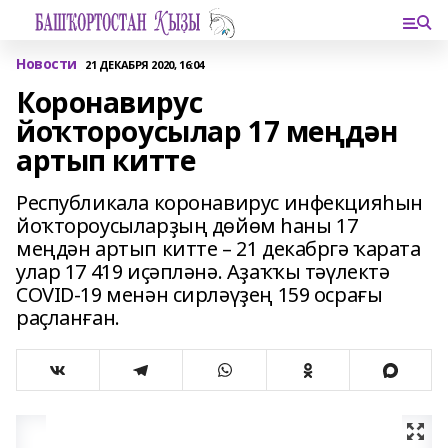
Новости
21 ДЕКАБРЯ 2020, 16:04
Коронавирус
йоҡтороусылар 17 меңдән
артып китте
Республикала коронавирус инфекцияһын
йоҡтороусыларҙың дөйөм һаны 17
меңдән артып китте – 21 декабргә ҡарата
улар 17 419 иҫәпләнә. Аҙаҡҡы тәүлектә
COVID-19 менән сирләүҙең 159 осрағы
раҫланған.