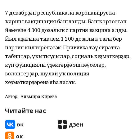
7 декабрҙән республикала коронавирусҡа
ҡаршы вакцинация башланды. Башҡортостан
йәмғеһе 4 300 дозалыҡ өс партия вакцина алды.
Йыл аҙағына тиклем 1 200 дозалыҡ тағы бер
партия килтереләсәк. Прививка тәү сиратта
табиптар, уҡытыусылар, социаль хеҙмәткәрҙәр,
күп функциялы үҙәктәрҙә эшләүселәр,
волонтерҙар, шулай уҡ полиция
хеҙмәткәрҙәренә яһаласаҡ.
Автор:
Альмира Кирәева
Читайте нас