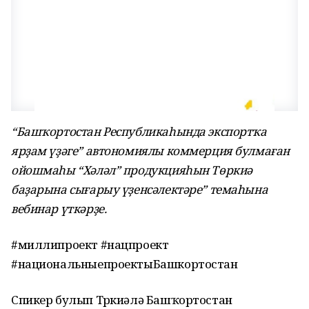
“Башҡортостан Республикаһында экспортҡа
ярҙам үҙәге” автономиялы коммерция булмаған
ойошмаһы “Хәләл” продукцияһын Төркиә
баҙарына сығарыу үҙенсәлектәре” темаһына
вебинар үткәрҙе.
#миллипроект #нацпроект
#национальныепроектыБашкортостан
Спикер булып Төркиәлә Башҡортостан