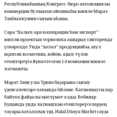
Республикаһының Конгресс-бюро автономиялы
коммерция булмаған ойошмаһы вәкиле Марат
Танһыҡҡужин сығыш яһаны.
Сара “Халыҡ-ара кооперация һәм экспорт”
милли проектын тормошҡа ашырыу сиктәрендә
үткәрелде. Унда “хәләл” продукцияһы, шул
иҫәптән косметика, кейем, аҙыҡ-түлек
етештереүгә йүнәлтелгән 14 компания вәкиле
ҡатнашты.
Марат Зәки улы Төркиә баҙарына сығыу
үҙенсәлектәре хаҡында һөйләне. Ҡатнашыусылар
байтаҡ файҙалы мәғлүмәт алды. Вебинар
һуңында унда ҡатнашҡан етештереүселәрҙең
тауары каталогын төҙөп, Halal Dünya Market сауҙа