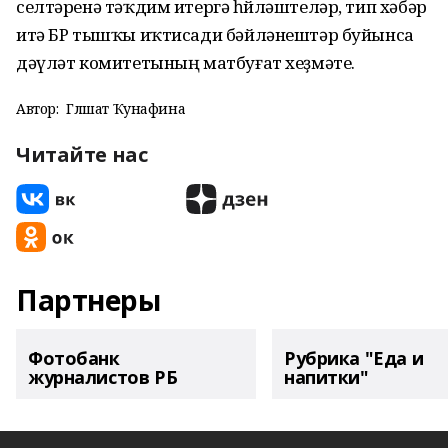
селтәренә тәҡдим итергә һөйләштеләр, тип хәбәр
итә БР тышҡы иҡтисади бәйләнештәр буйынса
дәүләт комитетының матбуғат хеҙмәте.
Автор:
Гөлшат Ҡунафина
Читайте нас
Партнеры
Фотобанк
Рубрика "Еда и
журналистов РБ
напитки"