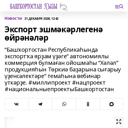
Новости
21 ДЕКАБРЯ 2020, 12:42
Экспорт эшмәкәрлегенә
өйрәнәләр
“Башҡортостан Республикаһында
экспортҡа ярҙам үҙәге” автономиялы
коммерция булмаған ойошмаһы “Хәләл”
продукцияһын Төркиә баҙарына сығарыу
үҙенсәлектәре” темаһына вебинар
үткәрҙе. #миллипроект #нацпроект
#национальныепроектыБашкортостан