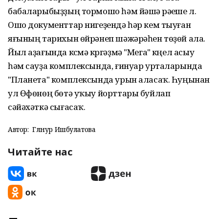
бабаларыбыҙҙың тормошо һәм йәшәү рәүеше л.
Ошо документтар нигеҙендә һәр кем тыуған
яғының тарихын өйрәнеп шәжәрәһен төҙөй ала.
Йыл аҙағында күсмә күргәҙмә "Мега" күңел асыу
һәм сауҙа комплексында, ғинуар урталарында
"Планета" комплексында урын аласаҡ. Һуңынан
ул Өфөнөң бөтә уҡыу йорттары буйлап
сәйәхәткә сығасаҡ.
Автор:
Гөлнур Ишбулатова
Читайте нас