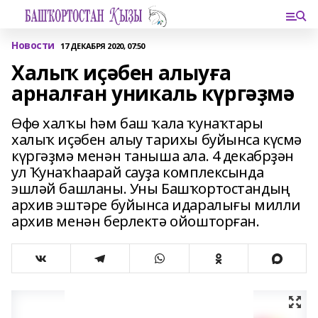
Новости
17 ДЕКАБРЯ 2020, 07:50
Халыҡ иҫәбен алыуға
арналған уникаль күргәҙмә
Өфө халҡы һәм баш ҡала ҡунаҡтары
халыҡ иҫәбен алыу тарихы буйынса күсмә
күргәҙмә менән таныша ала. 4 декабрҙән
ул Ҡунаҡһаарай сауҙа комплексында
эшләй башланы. Уны Башҡортостандың
архив эштәре буйынса идаралығы милли
архив менән берлектә ойошторған.