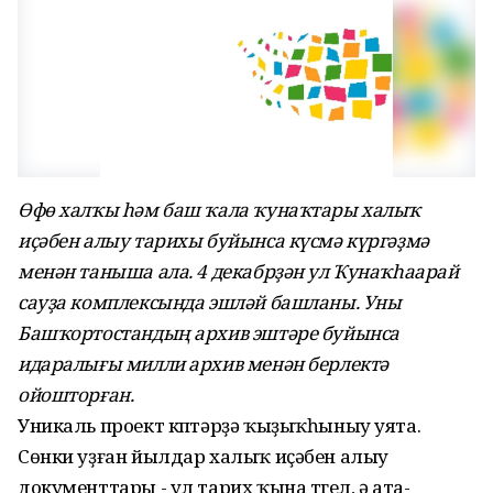
Өфө халҡы һәм баш ҡала ҡунаҡтары халыҡ
иҫәбен алыу тарихы буйынса күсмә күргәҙмә
менән таныша ала. 4 декабрҙән ул Ҡунаҡһаарай
сауҙа комплексында эшләй башланы. Уны
Башҡортостандың архив эштәре буйынса
идаралығы милли архив менән берлектә
ойошторған.
Уникаль проект күптәрҙә ҡыҙыҡһыныу уята.
Сөнки уҙған йылдар халыҡ иҫәбен алыу
документтары - ул тарих ҡына түгел, ә ата-