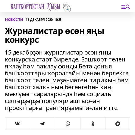
Новости
16 ДЕКАБРЯ 2020, 10:25
Журналистар өсөн яңы
конкурс
15 декабрҙән журналистар өсөн яңы
конкурсҡа старт бирелде. Башҡорт телен
яҡлау һәм һаҡлау фонды Бөтә донъя
башҡорттары ҡоролтайы менән берлектә
башҡорт телен, мәҙәниәтен, тарихын һәм
башҡорт халҡының бөгөнгөһөн киң
мәғлүмәт сараларында һәм социаль
селтәрҙәрҙә популярлаштырған
проекттарға грант ярҙамы иғлан итте.