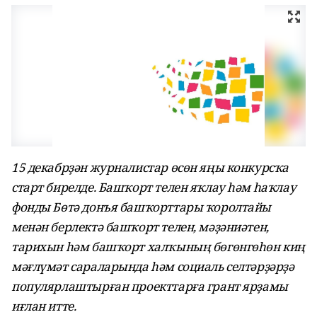
15 декабрҙән журналистар өсөн яңы конкурсҡа
старт бирелде. Башҡорт телен яҡлау һәм һаҡлау
фонды Бөтә донъя башҡорттары ҡоролтайы
менән берлектә башҡорт телен, мәҙәниәтен,
тарихын һәм башҡорт халҡының бөгөнгөһөн киң
мәғлүмәт сараларында һәм социаль селтәрҙәрҙә
популярлаштырған проекттарға грант ярҙамы
иғлан итте.