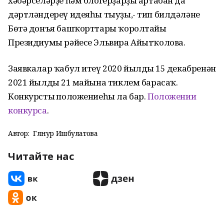
хәбәрселәрҙе һәм блогерҙарҙы артабан да
дәртләндереү идеяһы тыуҙы,- тип билдәләне
Бөтә донъя башҡорттары ҡоролтайы
Президиумы рәйесе Эльвира Айытҡолова.
Заявкалар ҡабул итеү 2020 йылдың 15 декабренән
2021 йылдың 21 майына тиклем барасаҡ.
Конкурстың положениеһы ла бар.
Положении
конкурса
.
Автор:
Гөлнур Ишбулатова
Читайте нас