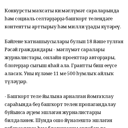
Конкурстың маҡсаты киң мәғлүмәт сараларында
һәм социаль селтәрҙәрҙә башҡорт телендәге
контентты арттырыу һәм милли үҙаңды күтәреү.
Бәйгенең ҡатнашыусылары булып 18 йәше тулған
Рәсәй граждандары - мәғлүмәт саралары
журналистары, онлайн-проекттар авторҙары,
блогерҙар сығыш яһай ала. Грантты биш еңеүсе
аласаҡ. Уның күләме 11 мең 500 һумлыҡ айлыҡ
түләүҙәр.
- Башҡорт теле йылына арналған йомғаҡлау
сараһында беҙ башҡорт телен пропагандалау
буйынса әүҙем эшләгән журналистарҙы
билдәләнек. Шунда ошо йүнәлештә эшләгән