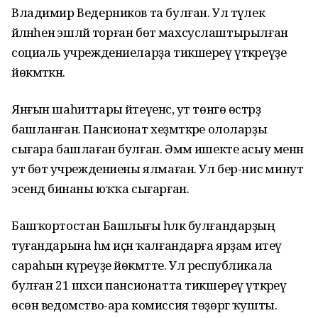
Владимир Ведерников та булған. Ул тәүлек
әйләнәһенә эшләй торған бөтә махсуслаштырылған
социаль учреждениеларҙа тикшереү үткәреүҙе
йөкмәткән.
Янғын шаһиттары әйтеүенсә, ут төнгө өстәрҙә
башланған. Пансионат хеҙмәткәре ололарҙы
сығара башлаған булған. Әммә ишекте асыу менән
ут бөтә учреждениены ялмаған. Ул бер-нисә минут
эсендә бинаны юҡҡа сығарған.
Башҡортостан Башлығы һәләк булғандарҙың
туғандарына һәм иҫән ҡалғандарға ярҙам итеү
сараһын күреүҙе йөкмәтте. Ул республикала
булған 21 шәхси пансионатта тикшереү үткәреү
өсөн ведомство-ара комиссия төҙөргә ҡушты.