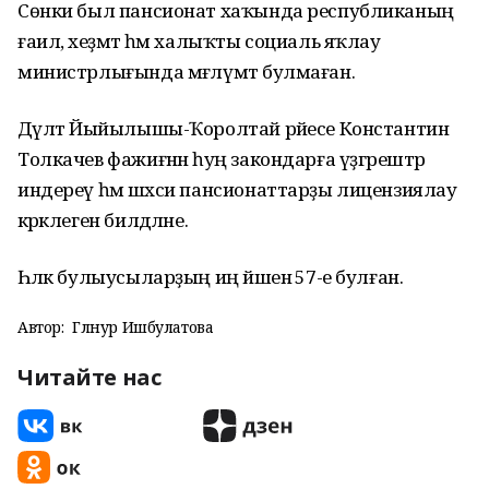
Сөнки был пансионат хаҡында республиканың
ғаилә, хеҙмәт һәм халыҡты социаль яҡлау
министрлығында мәғлүмәт булмаған.
Дәүләт Йыйылышы-Ҡоролтай рәйесе Константин
Толкачев фажиғәнән һуң закондарға үҙгәрештәр
индереү һәм шәхси пансионаттарҙы лицензиялау
кәрәклеген билдәләне.
Һәләк булыусыларҙың иң йәшенә 57-е булған.
Автор:
Гөлнур Ишбулатова
Читайте нас