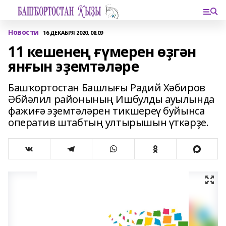
Новости
16 ДЕКАБРЯ 2020, 08:09
11 кешенең ғүмерен өҙгән
янғын эҙемтәләре
Башҡортостан Башлығы Радий Хәбиров
Әбйәлил районының Ишбулды ауылында
фажиғә эҙемтәләрен тикшереү буйынса
оператив штабтың ултырышын үткәрҙе.