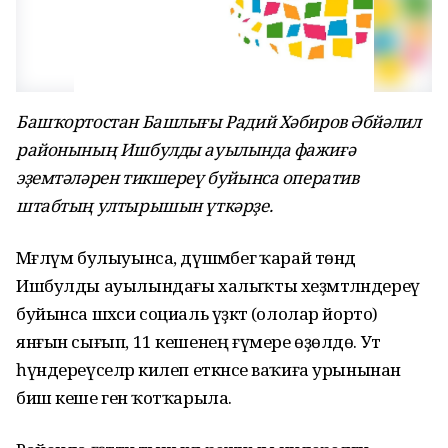
Башҡортостан Башлығы Радий Хәбиров Әбйәлил
районының Ишбулды ауылында фажиғә
эҙемтәләрен тикшереү буйынса оператив
штабтың ултырышын үткәрҙе.
Мәғлүм булыуынса, дүшәмбегә ҡарай төндә
Ишбулды ауылындағы халыҡты хеҙмәтләндереү
буйынса шәхси социаль үҙәктә (ололар йорто)
янғын сығып, 11 кешенең ғүмере өҙөлдө. Ут
һүндереүселәр килеп еткәнсе ваҡиға урынынан
биш кеше генә ҡотҡарыла.