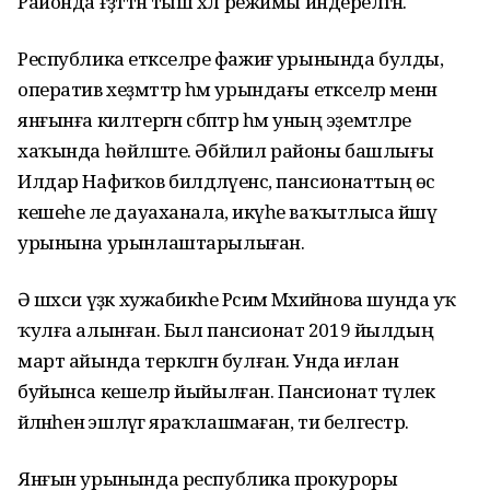
Районда ғәҙәттән тыш хәл режимы индерелгән.
Республика етәкселәре фажиғә урынында булды,
оператив хеҙмәттәр һәм урындағы етәкселәр менән
янғынға килтергән сәбәптәр һәм уның эҙемтәләре
хаҡында һөйләште. Әбйәлил районы башлығы
Илдар Нафиҡов билдәләүенсә, пансионаттың өс
кешеһе әле дауаханала, икәүһе ваҡытлыса йәшәү
урынына урынлаштарылыған.
Ә шәхси үҙәк хужабикәһе Рәсимә Мәхийәнова шунда уҡ
ҡулға алынған. Был пансионат 2019 йылдың
март айында теркәлгән булған. Унда иғлан
буйынса кешеләр йыйылған. Пансионат тәүлек
әйләнәһенә эшләүгә яраҡлашмаған, ти белгестәр.
Янғын урынында республика прокуроры