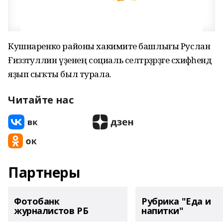
Кушнаренко районы хакимиәте башлығы Руслан
Ғиззәтуллин үҙенең социаль селтәрҙәрҙәге сәхифәһендә
яҙып сыҡты был турала.
Читайте нас
Партнеры
Фотобанк
Рубрика "Еда и
журналистов РБ
напитки"