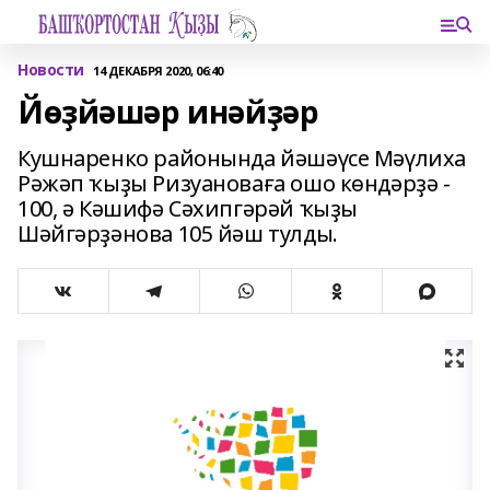
Новости
14 ДЕКАБРЯ 2020, 06:40
Йөҙйәшәр инәйҙәр
Кушнаренко районында йәшәүсе Мәүлиха
Рәжәп ҡыҙы Ризуановаға ошо көндәрҙә -
100, ә Кәшифә Сәхипгәрәй ҡыҙы
Шәйгәрҙәнова 105 йәш тулды.