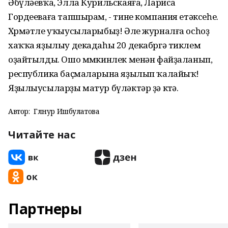
Әбүләевҡа, Элла Курильскаяға, Лариса
Гордееваға тапшырам, - тине компания етәксеһе.
Хөрмәтле уҡыусыларыбыҙ! Әле журналға осһоҙ
хаҡҡа яҙылыу декадаһы 20 декабргә тиклем
оҙайтылды. Ошо мөмкинлек менән файҙаланып,
республика баҫмаларына яҙылып ҡалайыҡ!
Яҙылыусыларҙы матур бүләктәр ҙә көтә.
Автор:
Гөлнур Ишбулатова
Читайте нас
Партнеры