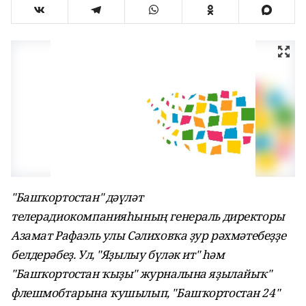
"Башҡортостан" дәүләт
телерадиокомпанияһының генераль директоры
Азамат Рафаэль улы Сәлиховҡа ҙур рәхмәтебеҙҙе
белдерәбеҙ. Ул, "Яҙылыу бүләк ит" һәм
"Башҡортостан ҡыҙы" журналына яҙылайыҡ"
флешмобтарына ҡушылып, "Башҡортостан 24"