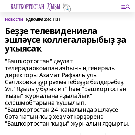
Новости
9 ДЕКАБРЯ 2020, 11:31
Беҙҙе телевидениела
эшләүсе коллегаларыбыҙ ҙа
уҡыясаҡ
"Башҡортостан" дәүләт
телерадиокомпанияһының генераль
директоры Азамат Рафаэль улы
Сәлиховҡа ҙур рәхмәтебеҙҙе белдерәбеҙ.
Ул, "Яҙылыу бүләк ит" һәм "Башҡортостан
ҡыҙы" журналына яҙылайыҡ"
флешмобтарына ҡушылып,
"Башҡортостан 24" каналында эшләүсе
бөтә ҡатын-ҡыҙ хеҙмәткәрҙәренә
"Башҡортостан ҡыҙы" журналын яҙҙырты.