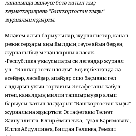
каналында эшләүсе бөтә ҡатын-ҡыҙ
хеҙмәткәрҙәренә "Башҡортостан ҡыҙы"
журналын яҙҙырты.
Мөләйем алып барыусылар, журналистар, канал
режиссерҙары яңы йылдың тәүге айын беҙҙең
журналыбыҙ менән ҡаршы аласаҡ.
-Республика уҡыусылары өсөн легендар журнал
ул - "Башҡортостан ҡыҙы". Беҙ иҫ белгәндә лә
әсәйҙәр, өләсәйҙәр, апайҙар ошо баҫманы гел
алдырып уҡый торғайны. Эстафетаны ҡабул
итеп, каналдың милли тапшырыуҙар алып
барыусы ҡатын-ҡыҙҙарын "Башҡортостан ҡыҙы"
журналына яҙҙыртыҡ. Эстафетаны Тәлғәт
Зәйнуллинға, Юнир Әминевҡа, Гүзәл Кәримоваға,
Илгиз Абдуллинға, Вилдан Ғәлинға, Рәмзит