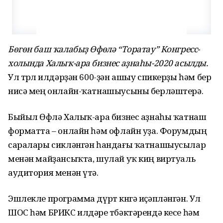
Бөгөн баш ҡалабыҙ Өфөлә “Торатау” Конгресс-
холында Халыҡ-ара бизнес аҙнаһы-2020 асылды.
Ул төрлө илдәрҙән 600-ҙән ашыу спикерҙы һәм бер
нисә мең онлайн-ҡатнашыусыны берләштерә.
Быйыл Өфөлә Халыҡ-ара бизнес аҙнаһы ҡатнаш
форматта – онлайн һәм офлайн уҙа. Форумдың
саралары сикләнгән һандағы ҡатнашыусылар
менән майҙансыҡта, шулай уҡ киң виртуаль
аудитория менән үтә.
Эшлекле программа дүрт көнгә иҫәпләнгән. Ул
ШОС һәм БРИКС илдәре төбәктәрендә кесе һәм