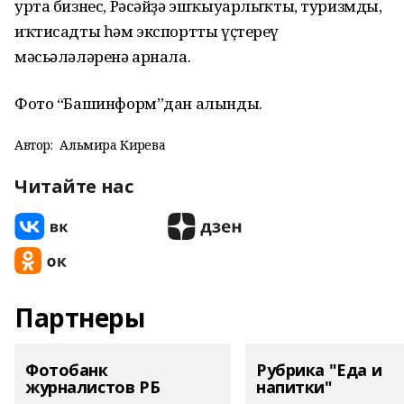
урта бизнес, Рәсәйҙә эшҡыуарлыҡты, туризмды,
иҡтисадты һәм экспортты үҫтереү
мәсьәләләренә арнала.
Фото “Башинформ”дан алынды.
Автор:
Альмира Кирәева
Читайте нас
Партнеры
Фотобанк
Рубрика "Еда и
журналистов РБ
напитки"