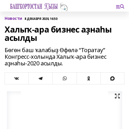
Новости
8 ДЕКАБРЯ 2020, 16:50
Халыҡ-ара бизнес аҙнаһы
асылды
Бөгөн баш ҡалабыҙ Өфөлә “Торатау”
Конгресс-холында Халыҡ-ара бизнес
аҙнаһы-2020 асылды.