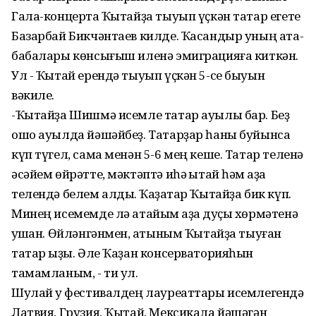
Гала-концертҡа Ҡытайҙа тыуып үҫкән татар егете
Базарбай Бикчәнтаев килде. Ҡасандыр уның ата-
бабалары көнсығыш иленә эмиграцияға киткән.
Ул - Ҡытай ерендә тыуып үҫкән 5-се быуын
вәкиле.
-Ҡытайҙа Шишмә исемле татар ауылы бар. Беҙ
ошо ауылда йәшәйбеҙ. Татарҙар һаны буйынса
күп түгел, сама менән 5-6 мең кеше. Татар теленә
әсәйем өйрәтте, мәктәптә иһә ҡытай һәм ҡаҙаҡ
телендә белем алдыҡ. Ҡаҙаҡтар Ҡытайҙа бик күп.
Минең исемемде лә атайым ҡаҙаҡ дуҫы хөрмәтенә
ҡушҡан. Өйләнгәнмен, ҡатыным Ҡытайҙа тыуған
татар ҡыҙы. Әле Ҡаҙан консерваторияһын
тамамланым, - ти ул.
Шулай уҡ фестивалдең лауреаттары исемлегендә
Латвия, Грузия, Ҡытай, Мексикала йәшәгән