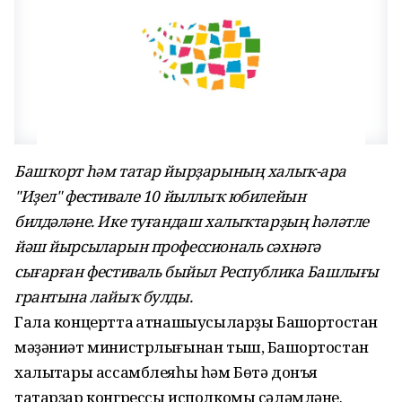
Башҡорт һәм татар йырҙарының халыҡ-ара
"Иҙел" фестивале 10 йыллыҡ юбилейын
билдәләне. Ике туғандаш халыҡтарҙың һәләтле
йәш йырсыларын профессиональ сәхнәгә
сығарған фестиваль быйыл Республика Башлығы
грантына лайыҡ булды.
Гала концертта ҡатнашыусыларҙы Башҡортостан
мәҙәниәт министрлығынан тыш, Башҡортостан
халыҡтары ассамблеяһы һәм Бөтә донъя
татарҙар конгрессы исполкомы сәләмләне.