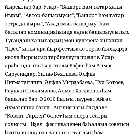
йырсылар бар. Улар - "Башҡорт һәм татар халыҡ
йыры", "Автор-башҡарыусы", "Башҡорт һәм татар
эстрада йыры", "Академик башҡарыу" һәм
балалар номинацияһында еңгән башҡарыусылар.
Туғандаш халыҡтарҙың моң күперенә әйләнгән
"Иҙел" халыҡ-ара йыр фестивале төрлө йылдарҙа
көслө йырсылар тәрбиәләүгә иреште. Улар
араһында ағалы-ҡустылы Рәфис һәм Алмас
Сирусиндар, Зилиә Бәхтиева, Әлфиә
Ниғмәтуллина, Әлфиә Мырҙабаева, Нух Ҡотоев,
Раушан Сөләймәнов, Алмас Хөсәйенов һәм
башҡалар бар. Ә 2016 йылғы лауреат Айгөл
Әхмәтшина бөгөн - Англиялағы билдәле
"Ковент-Гарден" балет һәм опера театры
солисты. "Иҙел" фестиваленең баһалама советын
һуңғы йылдарҙа Башҡортостандың һәм