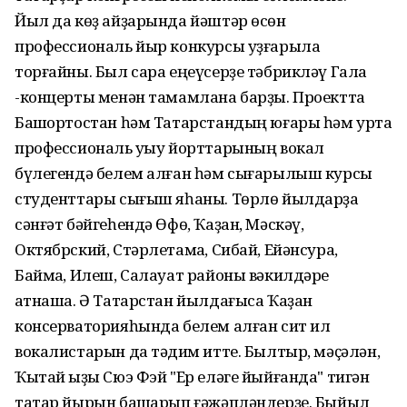
Йыл да көҙ айҙарында йәштәр өсөн
профессиональ йыр конкурсы уҙғарыла
торғайны. Был сара еңеүсерҙе тәбрикләү Гала
-концерты менән тамамлана барҙы. Проектта
Башҡортостан һәм Татарстандың юғары һәм урта
профессиональ уҡыу йорттарының вокал
бүлегендә белем алған һәм сығарылыш курсы
студенттары сығыш яһаны. Төрлө йылдарҙа
сәнғәт бәйгеһендә Өфө, Ҡаҙан, Мәскәү,
Октябрский, Стәрлетамаҡ, Сибай, Ейәнсура,
Баймаҡ, Илеш, Салауат районы вәкилдәре
ҡатнаша. Ә Татарстан йылдағыса Ҡаҙан
консерваторияһында белем алған сит ил
вокалистарын да тәҡдим итте. Былтыр, мәҫәлән,
Ҡытай ҡыҙы Сюэ Фэй "Ер еләге йыйғанда" тигән
татар йырын башҡарып ғәжәпләндерҙе. Быйыл