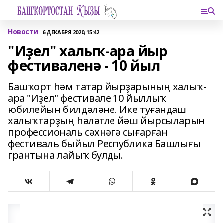
Новости
6 ДЕКАБРЯ 2020, 15:42
"Иҙел" халыҡ-ара йыр
фестиваленә - 10 йыл
Башҡорт һәм татар йырҙарының халыҡ-
ара "Иҙел" фестивале 10 йыллыҡ
юбилейын билдәләне. Ике туғандаш
халыҡтарҙың һәләтле йәш йырсыларын
профессиональ сәхнәгә сығарған
фестиваль быйыл Республика Башлығы
грантына лайыҡ булды.