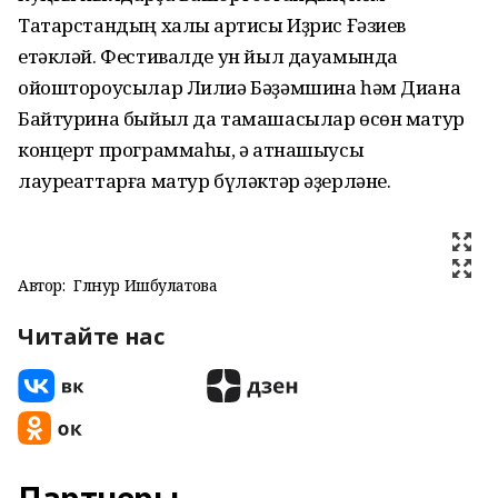
Татарстандың халыҡ артисы Иҙрис Ғәзиев
етәкләй. Фестивалде ун йыл дауамында
ойоштороусылар Лилиә Бәҙәмшина һәм Диана
Байтурина быйыл да тамашасылар өсөн матур
концерт программаһы, ә ҡатнашыусы
лауреаттарға матур бүләктәр әҙерләне.
Автор:
Гөлнур Ишбулатова
Читайте нас