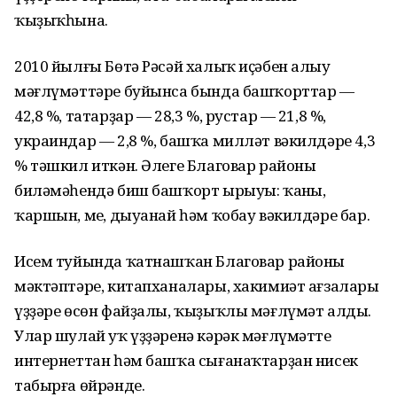
ҡыҙыҡһына.
2010 йылғы Бөтә Рәсәй халыҡ иҫәбен алыу
мәғлүмәттәре буйынса бында башҡорттар —
42,8 %, татарҙар — 28,3 %, рустар — 21,8 %,
украиндар — 2,8 %, башҡа милләт вәкилдәре 4,3
% тәшкил иткән. Әлеге Благовар районы
биләмәһендә биш башҡорт ырыуы: ҡаңны,
ҡаршын, мең, дыуанай һәм ҡобау вәкилдәре бар.
Исем туйында ҡатнашҡан Благовар районы
мәктәптәре, китапханалары, хакимиәт ағзалары
үҙҙәре өсөн файҙалы, ҡыҙыҡлы мәғлүмәт алды.
Улар шулай уҡ үҙҙәренә кәрәк мәғлүмәтте
интернеттан һәм башҡа сығанаҡтарҙан нисек
табырға өйрәнде.