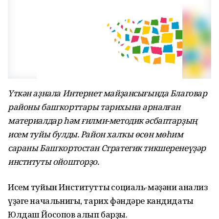
Үткән аҙнала
Интернет майҙансығында Благовар
районы башҡорттары тарихына арналған
материалдар һәм ғилми-методик әсбаптарҙың
исем туйы булды. Район халҡы өсөн мөһим
сараны Башҡортостан Стратегик тикшеренеүҙәр
институты ойошторҙо.
Исем туйын Институттың социаль-мәҙәни анализ
үҙәге начальнигы, тарих фәндәре кандидаты
Юлдаш Йосопов алып барҙы.