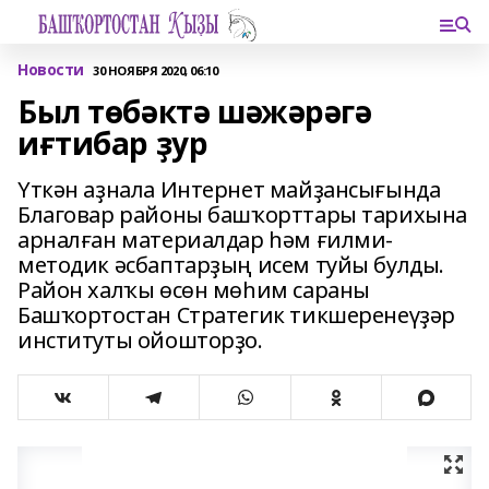
Новости
30 НОЯБРЯ 2020, 06:10
Был төбәктә шәжәрәгә
иғтибар ҙур
Үткән аҙнала Интернет майҙансығында
Благовар районы башҡорттары тарихына
арналған материалдар һәм ғилми-
методик әсбаптарҙың исем туйы булды.
Район халҡы өсөн мөһим сараны
Башҡортостан Стратегик тикшеренеүҙәр
институты ойошторҙо.