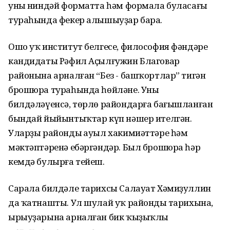
уның ниндәй форматта һәм формала буласағы
тураһында фекер алышыуҙар бара.
Ошо уҡ институт белгесе, философия фәндәре
кандидаты Рәфил Аҫылғужин Благовар
районына арналған “Без - башҡортлар” тигән
брошюра тураһында һөйләне. Уның
билдәләүенсә, төрлө райондарға бағышланған
бындай йыйынтыҡтар күп нәшер ителгән.
Уларҙы райондың ауыл хакимиәттәре һәм
мәктәптәренә ебәргәндәр. Был брошюра һәр
кемдә булырға тейеш.
Сарала билдәле тарихсы Салауат Хәмиҙуллин
да ҡатнашты. Ул шулай уҡ райондың тарихына,
ырыуҙарына арналған бик ҡыҙыҡлы