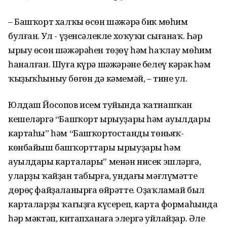
– Башҡорт халҡы өсөн шәжәрә бик мөһим
булған. Ул - үҙенсәлекле хоҡуҡи сығанаҡ. Һәр
ырыу өсөн шәжәрәһен төҙөү һәм һаҡлау мөһим
һаналған. Шуға күрә шәжәрәне белеү кәрәк һәм
ҡыҙыҡһыныу бөгөн дә кәмемәй, – тине ул.
Юлдаш Йосопов исем туйында ҡатнашҡан
кешеләргә “Башҡорт ырыуҙары һәм ауылдары
картаһы” һәм “Башҡортостандың төньяҡ-
көнбайыш башҡорттары ырыуҙары һәм
ауылдары карталары” менән нисек эшләргә,
уларҙы ҡайҙан табырға, ундағы мәғлүмәтте
дөрөҫ файҙаланырға өйрәтте. Оҙаҡламай был
карталарҙы ҡағыҙға күсереп, карта формаһында
һәр мәктәп, китапханаға элергә уйлайҙар. Әле