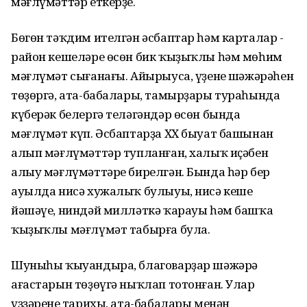
мәғлүмәттәр еткерҙе.
Бөгөн тәҡдим ителгән әсбаптар һәм карталар -
район кешеләре өсөн бик ҡыҙыҡлы һәм мөһим
мәғлүмәт сығанағы. Айырыуса, үҙенең шәжәрәһен
төҙөргә, ата-бабалары, тамырҙары тураһында
күберәк белергә теләгәндәр өсөн бында
мәғлүмәт күп. Әсбаптарҙа ХХ быуат башынан
алып мәғлүмәттәр тупланған, халыҡ иҫәбен
алыу мәғлүмәттәре бирелгән. Бында һәр бер
ауылда нисә хужалыҡ булыуы, нисә кеше
йәшәүе, ниндәй милләткә ҡарауы һәм башҡа
ҡыҙыҡлы мәғлүмәт табырға була.
Шуныһы ҡыуандыра, благоварҙар шәжәрә
ағастарын төҙөүгә ныҡлап тотонған. Улар
үҙҙәренең тарихы, ата-бабалары менән