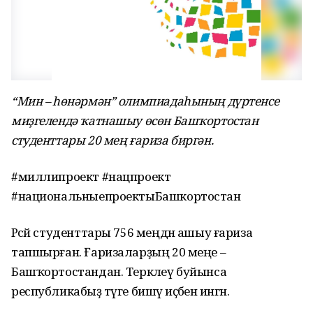
“Мин – һөнәрмән” олимпиадаһының дүртенсе
миҙгелендә ҡатнашыу өсөн Башҡортостан
студенттары 20 мең ғариза биргән.
#миллипроект #нацпроект
#национальныепроектыБашкортостан
Рәсәй студенттары 756 меңдән ашыу ғариза
тапшырған. Ғаризаларҙың 20 меңе –
Башҡортостандан. Теркәлеү буйынса
республикабыҙ тәүге бишәү иҫәбенә ингән.