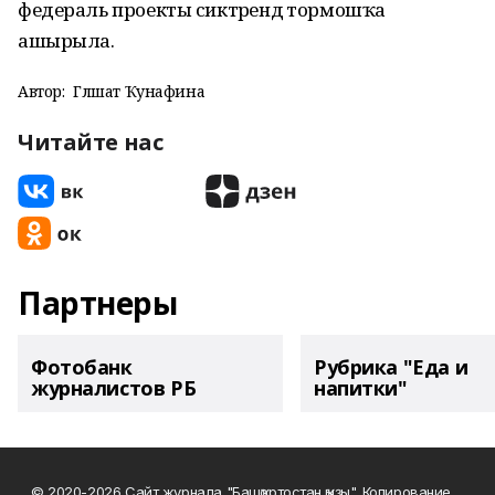
федераль проекты сиктәрендә тормошҡа
ашырыла.
Автор:
Гөлшат Ҡунафина
Читайте нас
Партнеры
Фотобанк
Рубрика "Еда и
журналистов РБ
напитки"
© 2020-2026 Сайт журнала "Башҡортостан ҡыҙы". Копирование