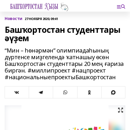
Новости
27 НОЯБРЯ 2020, 09:41
Башҡортостан студенттары
әүҙем
“Мин – һөнәрмән” олимпиадаһының
дүртенсе миҙгелендә ҡатнашыу өсөн
Башҡортостан студенттары 20 мең ғариза
биргән. #миллипроект #нацпроект
#национальныепроектыБашкортостан