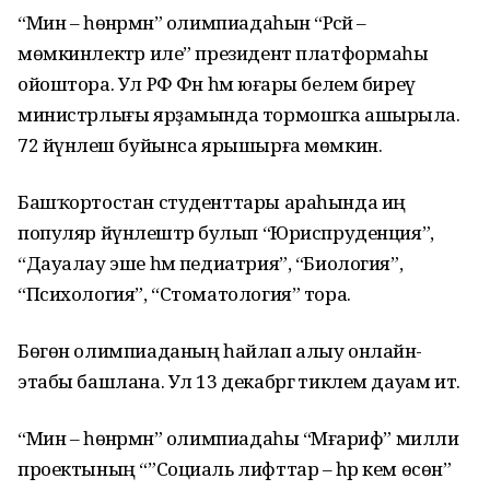
“Мин – һөнәрмән” олимпиадаһын “Рәсәй –
мөмкинлектәр иле” президент платформаһы
ойоштора. Ул РФ Фән һәм юғары белем биреү
министрлығы ярҙамында тормошҡа ашырыла.
72 йүнәлеш буйынса ярышырға мөмкин.
Башҡортостан студенттары араһында иң
популяр йүнәлештәр булып “Юриспруденция”,
“Дауалау эше һәм педиатрия”, “Биология”,
“Психология”, “Стоматология” тора.
Бөгөн олимпиаданың һайлап алыу онлайн-
этабы башлана. Ул 13 декабргә тиклем дауам итә.
“Мин – һөнәрмән” олимпиадаһы “Мәғариф” милли
проектының “”Социаль лифттар – һәр кем өсөн”