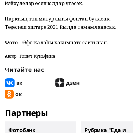
йәйәүлеләр өсөн юлдар үтәсәк.
Парктың төп матурлығы фонтан буласаҡ.
Төҙөлөш эштәре 2021 йылда тамамланасаҡ.
Фото – Өфө ҡалаһы хакимиәте сайтынан.
Автор:
Гөлшат Ҡунафина
Читайте нас
Партнеры
Фотобанк
Рубрика "Еда и