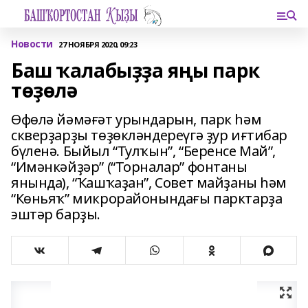
Новости
27 НОЯБРЯ 2020, 09:23
Баш ҡалабыҙҙа яңы парк
төҙөлә
Өфөлә йәмәғәт урындарын, парк һәм
скверҙарҙы төҙөкләндереүгә ҙур иғтибар
бүленә. Быйыл “Тулҡын”, “Беренсе Май”,
“Имәнкәйҙәр” (“Торналар” фонтаны
янында), “Ҡашҡаҙан”, Совет майҙаны һәм
“Көньяҡ” микрорайонындағы парктарҙа
эштәр барҙы.