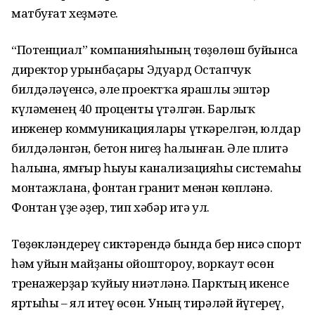
матбуғат хеҙмәте.
“Потенциал” компанияһының төҙөлөш буйынса
директор урынбаҫары Эдуард Остапчук
билдәләүенсә, әле проектҡа ярашлы эштәр
күләменең 40 проценты үтәлгән. Барлыҡ
инженер коммуникациялары үткәрелгән, юлдар
билдәләнгән, бетон нигеҙ һалынған. Әле плитә
һалына, ямғыр һыуы канализацияһы системаһы
монтажлана, фонтан гранит менән көпләнә.
Фонтан үҙе әҙер, тип хәбәр итә ул.
Төҙөкләндереү сиктәрендә бында бер нисә спорт
һәм уйын майҙаны ойоштороу, воркаут өсөн
тренажерҙар ҡуйыу ниәтләнә. Парктың икенсе
яртыһы – ял итеү өсөн. Уның тирәләй йүгереү,