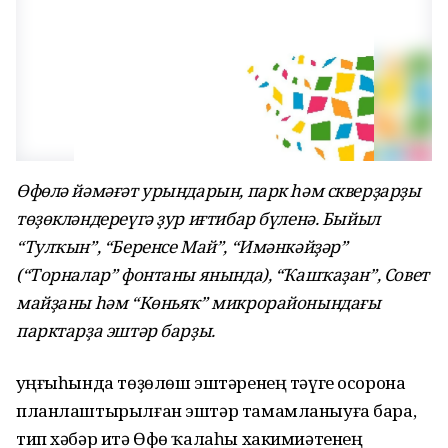
Өфөлә йәмәғәт урындарын, парк һәм скверҙарҙы
төҙөкләндереүгә ҙур иғтибар бүленә. Быйыл
“Тулҡын”, “Беренсе Май”, “Имәнкәйҙәр”
(“Торналар” фонтаны янында), “Ҡашҡаҙан”, Совет
майҙаны һәм “Көньяҡ” микрорайонындағы
парктарҙа эштәр барҙы.
Һуңғыһында төҙөлөш эштәренең тәүге осорона
планлаштырылған эштәр тамамланыуға бара,
тип хәбәр итә Өфө ҡалаһы хакимиәтенең