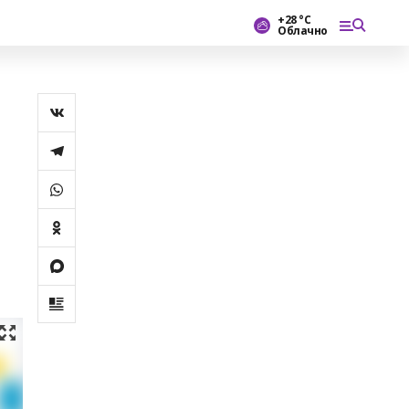
+28 °С
Облачно
н