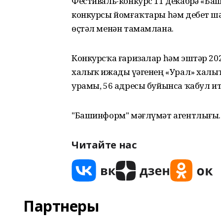
Фестиваль-конкурс 11 декабрҙә «Ба
конкурсы йомғаҡтары һәм дебет шә
өҫтәл менән тамамлана.
Конкурсҡа ғаризалар һәм эштәр 20
халыҡ ижады үҙәгенең «Урал» халы
урамы, 56 адресы буйынса ҡабул ит
"Башинформ" мәғлүмәт агентлығы.
Читайте нас
Партнеры