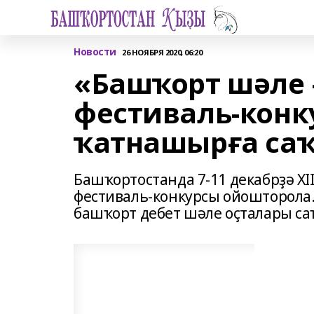
Новости
26 НОЯБРЯ 2020, 06:20
«Башҡорт шәле 
фестиваль-конк
ҡатнашырға са
Башҡортостанда 7-11 декабрҙә ХI
фестиваль-конкурсы ойошторола.
башҡорт дебет шәле оҫталары с