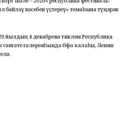
шҡорт шәле – 2020» республика фестиваль-
л бәйләү кәсебен үҫтереү» темаһына түңәрәк
20 йылдың 4 декабренә тиклем Республика
ҡ сәнғәте галереяһында Өфө ҡалаһы, Ленин
елә.