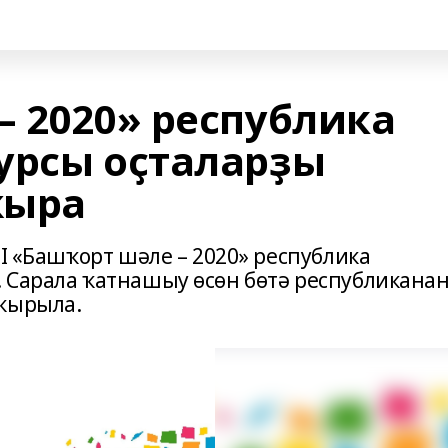
– 2020» республика
урсы оҫталарҙы
ҡыра
II «Башҡорт шәле – 2020» республика
 Сарала ҡатнашыу өсөн бөтә республикана
аҡырыла.