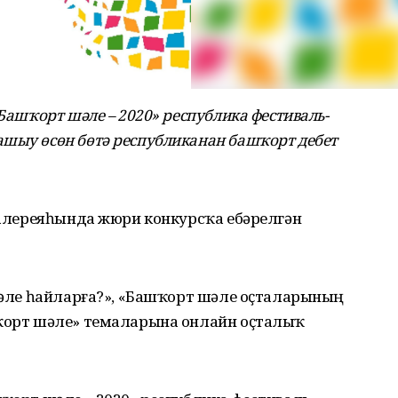
«Башҡорт шәле – 2020» республика фестиваль-
ашыу өсөн бөтә республиканан башҡорт дебет
 галереяһында жюри конкурсҡа ебәрелгән
 шәле һайларға?», «Башҡорт шәле оҫталарының
шҡорт шәле» темаларына онлайн оҫталыҡ