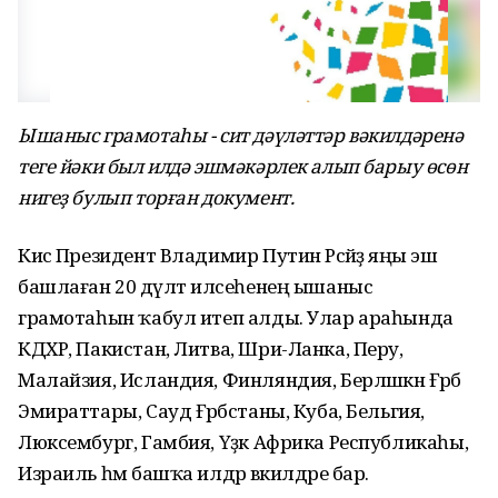
Ышаныс грамотаһы - сит дәүләттәр вәкилдәренә
теге йәки был илдә эшмәкәрлек алып барыу өсөн
нигеҙ булып торған документ.
Кисә Президент Владимир Путин Рәсәйҙә яңы эш
башлаған 20 дәүләт илсеһенең ышаныс
грамотаһын ҡабул итеп алды. Улар араһында
КДХР, Пакистан, Литва, Шри-Ланка, Перу,
Малайзия, Исландия, Финляндия, Берләшкән Ғәрәб
Эмираттары, Сауд Ғәрәбстаны, Куба, Бельгия,
Люксембург, Гамбия, Үҙәк Африка Республикаһы,
Израиль һәм башҡа илдәр вәкилдәре бар.