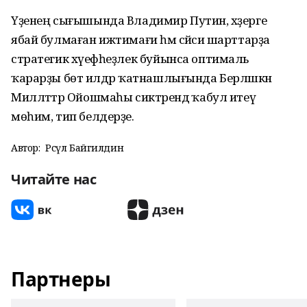
Үҙенең сығышында Владимир Путин, хәҙерге
ябай булмаған ижтимағи һәм сәйәси шарттарҙа
стратегик хәүефһеҙлек буйынса оптималь
ҡарарҙы бөтә илдәр ҡатнашлығында Берләшкән
Милләттәр Ойошмаһы сиктәрендә ҡабул итеү
мөһим, тип белдерҙе.
Автор:
Рәсүл Байгилдин
Читайте нас
Партнеры