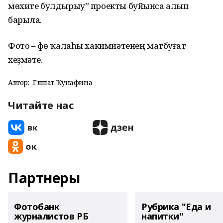
мөхите булдырыу” проекты буйынса алып
барыла.
Фото – Өфө ҡалаһы хакимиәтенең матбуғат
хеҙмәте.
Автор:
Гөлшат Ҡунафина
Читайте нас
Партнеры
Фотобанк
Рубрика "Еда и
журналистов РБ
напитки"