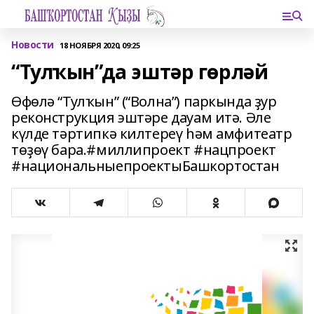
Новости
18 НОЯБРЯ 2020, 09:25
“Тулҡын”да эштәр гөрләй
Өфөлә “Тулҡын” (“Волна”) паркында ҙур
реконструкция эштәре дауам итә. Әле
күлде тәртипкә килтереү һәм амфитеатр
төҙөү бара.#миллипроект #нацпроект
#национальныепроектыБашкортостан