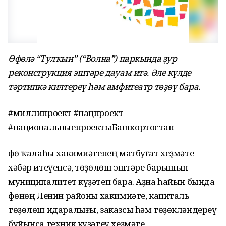
Өфөлә “Тулҡын” (“Волна”) паркында ҙур
реконструкция эштәре дауам итә. Әле күлде
тәртипкә килтереү һәм амфитеатр төҙөү бара.
#миллипроект #нацпроект
#национальныепроектыБашкортостан
Өфө ҡалаһы хакимиәтенең матбуғат хеҙмәте
хәбәр итеүенсә, төҙөлөш эштәре барышын
муниципалитет күҙәтеп бара. Аҙна һайын бында
Өфөнөң Ленин районы хакимиәте, капиталь
төҙөлөш идаралығы, заказсы һәм төҙөкләндереү
буйынса техник күҙәтеү хеҙмәте,