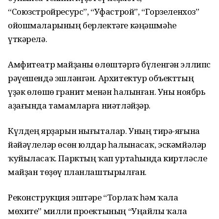
“Союзстройресурс”, “Уфастрой”, “Горзеленхоз”
ойошмаларының берлектәге кәңәшмәһе
үткәрелә.
Амфитеатр майҙаны өлөштәргә бүленгән эллипс
рәүешендә эшләнгән. Архитектур объекттың
үҙәк өлөшө гранит менән һалынған. Уны ноябрь
аҙағында тамамларға ниәтләйҙәр.
Күлдең ярҙарын нығыталар. Уның тирә-яғына
йәйәүлеләр өсөн юлдар һалынасаҡ, эскәмйәләр
ҡуйыласаҡ. Парктың ҡап уртаһында киртләсле
майҙан төҙөү планлаштырылған.
Реконструкция эштәре “Торлаҡ һәм ҡала
мөхите” милли проектының “Уңайлы ҡала