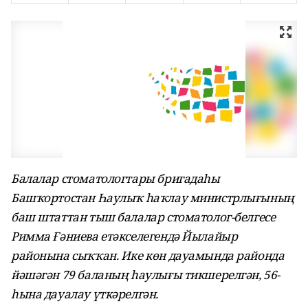
Балалар стоматологтары бригадаһы
Башҡортостан Һаулыҡ һаҡлау министрлығының
баш штаттан тыш балалар стоматолог-белгесе
Римма Ғәниева етәкселегендә Йылайыр
районына сыҡҡан. Ике көн дауамында районда
йәшәгән 79 баланың һаулығы тикшерелгән, 56-
һына дауалау үткәрелгән.