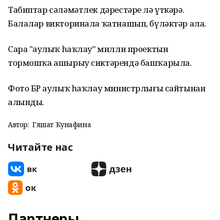
Табиптар сәләмәтлек дәрестәре лә үткәрә.
Балалар викторинала ҡатнашып, бүләктәр ала.
Сара "Һаулыҡ һаҡлау" милли проектын
тормошҡа ашырыу сиктәрендә башҡарыла.
Фото БР Һаулыҡ һаҡлау министрлығы сайтынан
алынды.
Автор:
Гөлшат Ҡунафина
Читайте нас
Партнеры