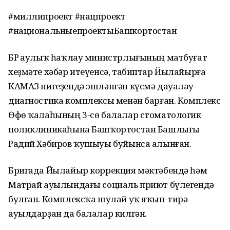
#миллипроект #нацпроект
#национальныепроектыБашкортостан
БР Һаулыҡ һаҡлау министрлығының матбуғат
хеҙмәте хәбәр итеүенсә, табиптар Йылайырға
КАМАЗ нигеҙендә эшләнгән күсмә дауалау-
диагностика комплексы менән барған. Комплекс
Өфө ҡалаһының 3-сө балалар стоматологик
поликлиникаһына Башҡортостан Башлығы
Радий Хәбиров ҡушыуы буйынса алынған.
Бригада Йылайыр коррекция мәктәбендә һәм
Матрай ауылындағы социаль приют бүлегендә
булған. Комплексҡа шулай уҡ яҡын-тирә
ауылдарҙан да балалар килгән.