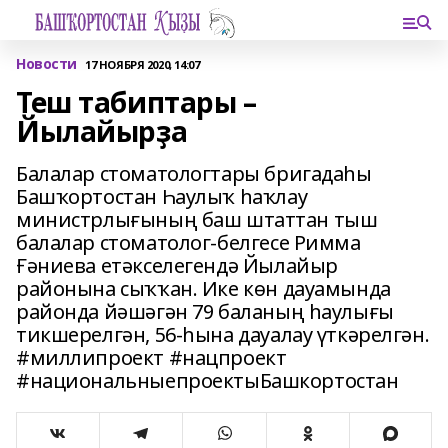
Новости
17 НОЯБРЯ 2020, 14:07
Теш табиптары –
Йылайырҙа
Балалар стоматологтары бригадаһы
Башҡортостан Һаулыҡ һаҡлау
министрлығының баш штаттан тыш
балалар стоматолог-белгесе Римма
Ғәниева етәкселегендә Йылайыр
районына сыҡҡан. Ике көн дауамында
районда йәшәгән 79 баланың һаулығы
тикшерелгән, 56-һына дауалау үткәрелгән.
#миллипроект #нацпроект
#национальныепроектыБашкортостан