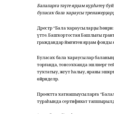
Балаларға тәүге ярҙам күрһәтеү буй
буласаҡ бала ҡараусы тренажерҙарҙ
Дәрестәр “Бала ҡараусыларҙы һөнәри 
үтте. Башҡортостан Башлығы гран
граждандар йәмғиәтенә ярҙам фон
Буласаҡ бала ҡараусылар баланың т
торғанда, тонсоҡҡанда эшләнергә тей
туҡтатыу, жгут һалыу, яраны эшкәрте
өйрәнделәр.
Проектта ҡатнашыусыларға “Балалар
тураһында сертификат тапшырыл