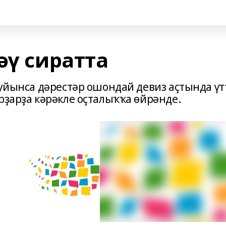
әү сиратта
буйынса дәрестәр ошондай девиз аҫтында үт
рҙарҙа кәрәкле оҫталыҡҡа өйрәнде.