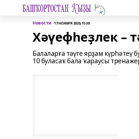
Новости
17 НОЯБРЯ 2020, 15:30
Хәүефһеҙлек – т
Балаларға тәүге ярҙам күрһәтеү 
10 буласаҡ бала ҡараусы тренаже