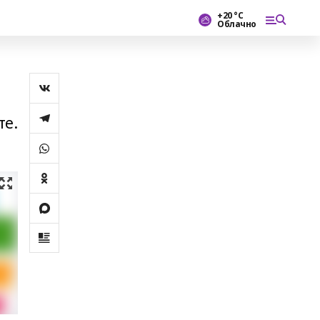
+20 °С
Облачно
те.