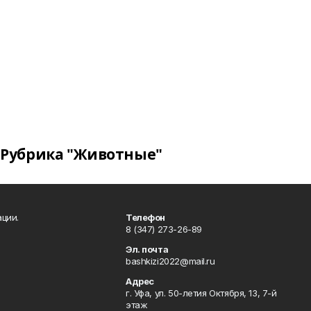
Рубрика "Животные"
ции.
Телефон
8 (347) 273-26-89
Эл. почта
bashkizi2022@mail.ru
Адрес
г. Уфа, ул. 50-летия Октября, 13, 7-й
этаж