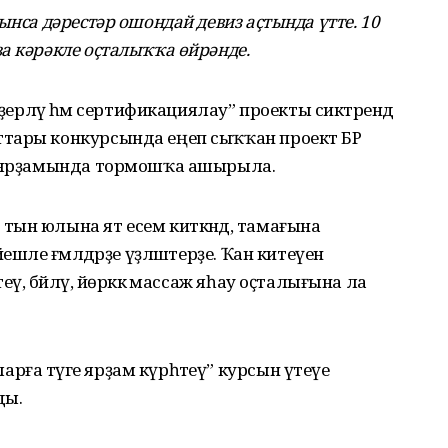
ынса дәрестәр ошондай девиз аҫтында үтте. 10
а кәрәкле оҫталыҡҡа өйрәнде.
әҙерләү һәм сертификациялау” проекты сиктәрендә
ттары конкурсында еңеп сыҡҡан проект БР
ды ярҙамында тормошҡа ашырыла.
ын юлына ят есем киткәндә, тамағына
ешле ғәмәлдәрҙе үҙләштерҙе. Ҡан китеүен
ү, бәйләү, йөрәккә массаж яһау оҫталығына ла
ға тәүге ярҙам күрһәтеү” курсын үтеүе
ды.