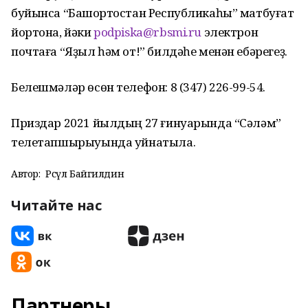
буйынса “Башҡортостан Республикаһы” матбуғат
йортона, йәки
podpiska@rbsmi.ru
электрон
почтаға “Яҙыл һәм от!” билдәһе менән ебәрегеҙ.
Белешмәләр өсөн телефон: 8 (347) 226-99-54.
Приздар 2021 йылдың 27 ғинуарында “Сәләм”
телетапшырыуында уйнатыла.
Автор:
Рәсүл Байгилдин
Читайте нас
Партнеры