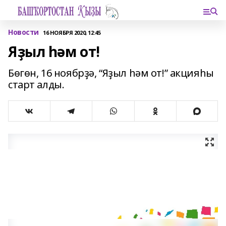
Новости
16 НОЯБРЯ 2020, 12:45
Яҙыл һәм от!
Бөгөн, 16 ноябрҙә, “Яҙыл һәм от!” акцияһы
старт алды.