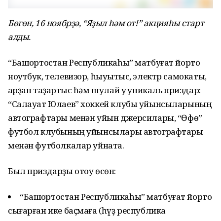
Бөгөн, 16 ноябрҙә, “Яҙыл һәм от!” акцияһы старт
алды.
“Башҡортостан Республикаһы” матбуғат йорто
ноутбук, телевизор, һыуытҡыс, электр самокаты,
ҡарҙан таҙартҡыс һәм шулай уҡ уникаль приздар:
“Салауат Юлаев” хоккей клубы уйынсыларының
автографтары менән уйын джерсилары, “Өфө”
футбол клубының уйынсылары автографтары
менән футболкалар уйната.
Был приздарҙы отоу өсөн:
“Башҡортостан Республикаһы” матбуғат йорто
сығарған ике баҫмаға (һүҙ республика