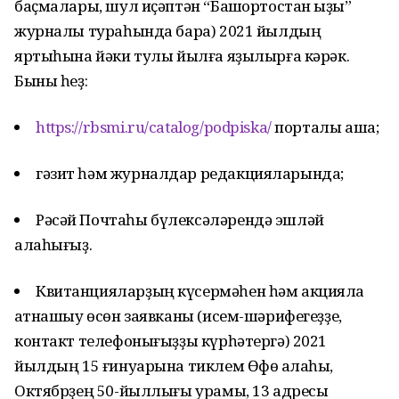
баҫмалары, шул иҫәптән “Башҡортостан ҡыҙы”
журналы тураһында бара) 2021 йылдың
яртыһына йәки тулы йылға яҙылырға кәрәк.
Быны һеҙ:
https://rbsmi.ru/catalog/podpiska/
порталы аша;
гәзит һәм журналдар редакцияларында;
Рәсәй Почтаһы бүлексәләрендә эшләй
алаһығыҙ.
Квитанцияларҙың күсермәһен һәм акцияла
ҡатнашыу өсөн заявканы (исем-шәрифегеҙҙе,
контакт телефонығыҙҙы күрһәтергә) 2021
йылдың 15 ғинуарына тиклем Өфө ҡалаһы,
Октябрҙең 50-йыллығы урамы, 13 адресы