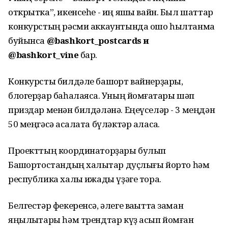
открытка”, икенсеһе - иң яҡшы вайн. Был шаттар
конкурстың рәсми аккаунтында ошо һылтанма
буйынса
@bashkort_postcards и
@bashkort_vine
бар.
Конкурсты билдәле башҡорт вайнерҙары,
блогерҙар баһалаясаҡ. Уның йомғаҡтары шәп
приздар менән билдәләнә. Еңеүселәр - 3 меңдән
50 меңгәсә аҡсалата бүләктәр аласаҡ.
Проекттың координаторҙары булып
Башҡортостандың халыҡтар дуҫлығы йорто һәм
республика халыҡ ижады үҙәге тора.
Белгестәр фекеренсә, әлеге ваҡытта заман
яңылыҡтары һәм трендтар күҙ асып йомған