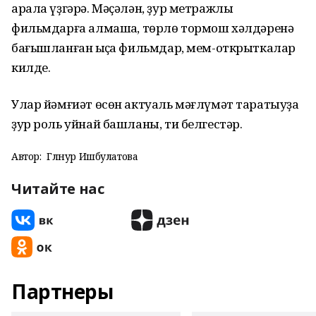
арала үҙгәрә. Мәҫәлән, ҙур метражлы
фильмдарға алмашҡа, төрлө тормош хәлдәренә
бағышланған ҡыҫҡа фильмдар, мем-открыткалар
килде.
Улар йәмғиәт өсөн актуаль мәғлүмәт таратыуҙа
ҙур роль уйнай башланы, ти белгестәр.
Автор:
Гөлнур Ишбулатова
Читайте нас
Партнеры