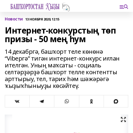
Новости
13 НОЯБРЯ 2020, 12:15
Интернет-конкурстың төп
призы - 50 мең һум
14 декабргә, башҡорт теле көнөнә
“Vibергә” тигән интернет-конкурс иғлан
ителгән. Уның маҡсаты - социаль
селтәрҙәрҙә башҡорт телле контентты
арттырыу, тел, тарих һәм шәжәрәгә
ҡыҙыҡһыныуҙы көсәйтеү.