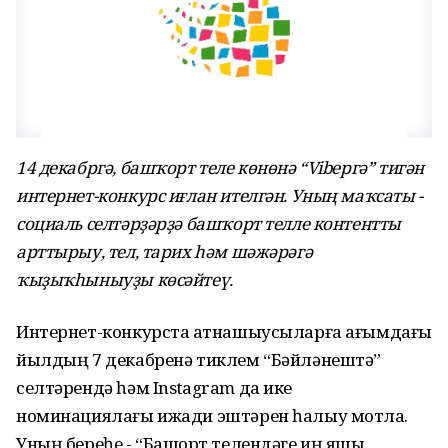
14 декабргә, башҡорт теле көнөнә “Vibергә” тигән
интернет-конкурс иғлан ителгән. Уның маҡсаты -
социаль селтәрҙәрҙә башҡорт телле контентты
арттырыу, тел, тарих һәм шәжәрәгә
ҡыҙыҡһыныуҙы көсәйтеү.
Интернет-конкурста ҡатнашыусыларға ағымдағы
йылдың 7 декабренә тиклем “Бәйләнештә”
селтәрендә һәм Instagram да ике
номинациялағы ижади эштәрен һалыу мотлаҡ.
Уның береһе - “Башҡорт телендәге иң яҡшы