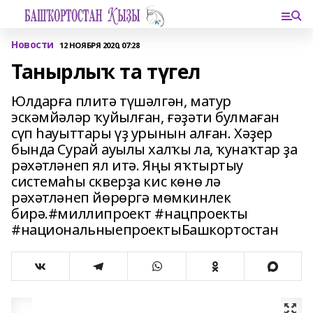
Новости
12 НОЯБРЯ 2020, 07:28
Танырлыҡ та түгел
Юлдарға плитә түшәлгән, матур
эскәмйәләр ҡуйылған, ғәҙәти булмаған
сүп һауыттары үҙ урынын алған. Хәҙер
бында Сурай ауылы халҡы ла, ҡунаҡтар ҙа
рәхәтләнеп ял итә. Яңы яҡтыртыу
системаһы скверҙа кис көнө лә
рәхәтләнеп йөрөргә мөмкинлек
бирә.#миллипроект #нацпроекты
#национальныепроектыБашкортостан