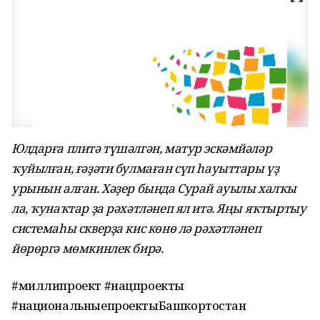
Юлдарға плитә түшәлгән, матур эскәмйәләр
ҡуйылған, ғәҙәти булмаған сүп һауыттары үҙ
урынын алған. Хәҙер бында Сурай ауылы халҡы
ла, ҡунаҡтар ҙа рәхәтләнеп ял итә. Яңы яҡтыртыу
системаһы скверҙа кис көнө лә рәхәтләнеп
йөрөргә мөмкинлек бирә.
#миллипроект #нацпроекты
#национальныепроектыБашкортостан