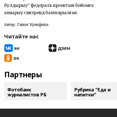
булдырыу” федераль проектын бойомға
ашырыу сиктәрендә башҡарылған.
Автор:
Гөлшат Ҡунафина
Читайте нас
Партнеры
Фотобанк
Рубрика "Еда и
журналистов РБ
напитки"