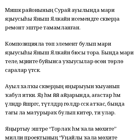
Мишкә районының Сурай ауылында мари
яҙыусыһы Яныш Ялкайн исемендәге скверҙа
ремонт эштәре тамамланған.
Композицияла төп элемент булып мари
яҙыусыһы Яныш Ялкайн бюсы тора. Бында мари
теле, мәҙәниәте буйынса уҡыусылар өсөн төрлө
саралар үтәсәк.
Ауыл халҡы скверҙың яңырыуын ҡыуанып
ҡабул иткән. Яҙ һәм йәй айҙарында, ағастар һәм
үләндәр йәшәргәс, түтәлдәрҙә гөлдәр сәскә атҡас, бында
тағы ла матурыраҡ булып китер, ти улар.
Яңыртыу эштәре “Торлаҡ һәм ҡала мөхите”
милли проектының “Уңайлы ҡала мөхите