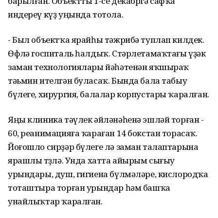
барылған. Объектты 1-се декабргә сафҡа
индереү күҙ уңында тотола.
- Был объектҡа ярайһы тәжрибә туплап килдек.
Өфөлә госпиталь һалдыҡ. Стәрлетамаҡтағы үҙәк
заман технологиялары йәһәтенән яҡшыраҡ
тәьмин ителгән буласаҡ. Бында бала табыу
бүлеге, хирургия, балалар корпустары ҡаралған.
Яңы клиника тәүлек әйләнәһенә эшләй торған -
60, реанимацияға ҡараған 14 бокстан торасаҡ.
Йоғошло сирҙәр бүлеге лә заман талаптарына
ярашлы төҙөлә. Унда хатта айырым сығыу
урындары, душ, гигиена бүлмәләре, кислородҡа
тоташтыра торған урындар һәм башҡа
унайлыҡтар ҡаралған.