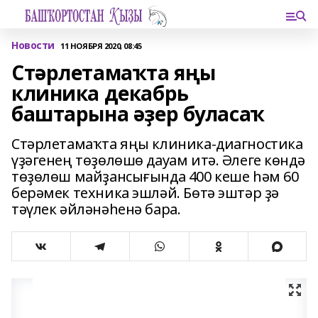
Новости
11 НОЯБРЯ 2020, 08:45
Стәрлетамаҡта яңы
клиника декабрь
баштарына әҙер буласаҡ
Стәрлетамаҡта яңы клиника-диагностика
үҙәгенең төҙөлөшө дауам итә. Әлеге көндә
төҙөлөш майҙансығында 400 кеше һәм 60
берәмек техника эшләй. Бөтә эштәр ҙә
тәүлек әйләнәһенә бара.