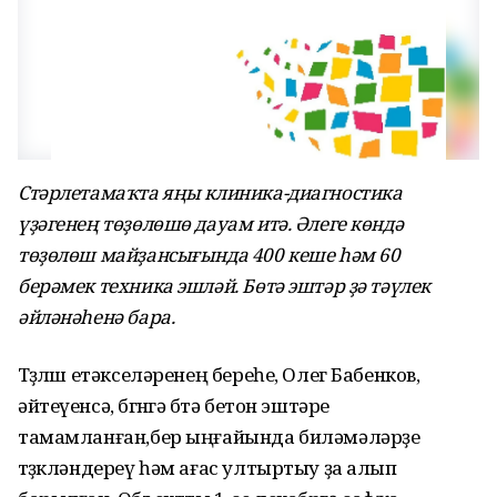
Стәрлетамаҡта яңы клиника-диагностика
үҙәгенең төҙөлөшө дауам итә. Әлеге көндә
төҙөлөш майҙансығында 400 кеше һәм 60
берәмек техника эшләй. Бөтә эштәр ҙә тәүлек
әйләнәһенә бара.
Төҙөлөш етәкселәренең береһе, Олег Бабенков,
әйтеүенсә, бөгөнгә бөтә бетон эштәре
тамамланған,бер ыңғайында биләмәләрҙе
төҙөкләндереү һәм ағас ултыртыу ҙа алып