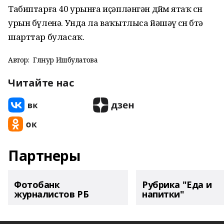
Табиптарға 40 урынға иҫәпләнгән дөйөм ятаҡ өсөн
урын бүленә. Унда ла ваҡытлыса йәшәү өсөн бөтә
шарттар буласаҡ.
Автор:
Гөлнур Ишбулатова
Читайте нас
Партнеры
Фотобанк
Рубрика "Еда и
журналистов РБ
напитки"