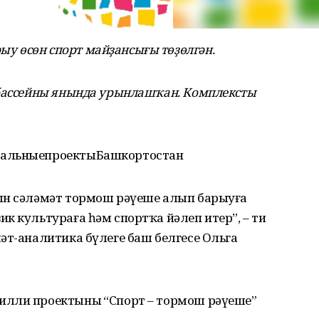
 өсөн спорт майҙансығы төҙөлгән.
 бассейны янында урынлашҡан. Комплексты
нальныепроектыБашкортостан
ын сәләмәт тормош рәүеше алып барыуға
к культураға һәм спортҡа йәлеп итер”, – ти
әт-аналитика бүлеге баш белгесе Ольга
илли проектының “Спорт – тормош рәүеше”