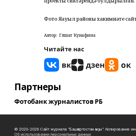
проекты сиктәрендә булдырылған.
Фото Яңауыл районы хакимиәте са
Автор:
Гөлшат Ҡунафина
Читайте нас
Партнеры
Фотобанк журналистов РБ
© 2020-2026 Сайт журнала "Башҡортостан ҡыҙы". Копирование и
Об использовании персональных данных