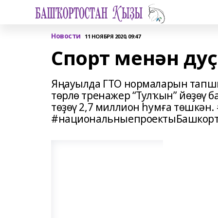
Новости
11 НОЯБРЯ 2020, 09:47
Спорт менән дуҫ
Яңауылда ГТО нормаларын тапшы
төрлө тренажер “Тулҡын” йөҙөү 
төҙөү 2,7 миллион һумға төшкән
#национальныепроектыБашкорт