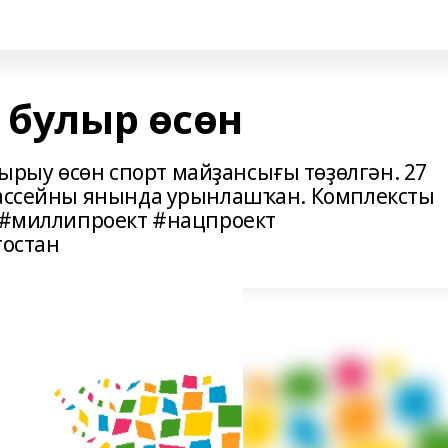
 булыр өсөн
рыу өсөн спорт майҙансығы төҙөлгән. 27
бассейны янында урынлашҡан. Комплексты
. #миллипроект #нацпроект
остан