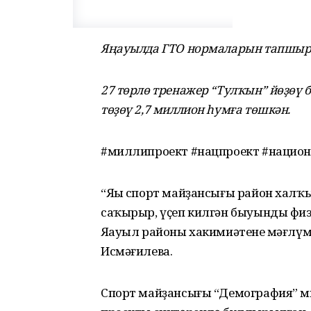
Яңауылда ГТО нормаларын тапшырыу
27 төрлө тренажер “Тулҡын” йөҙөү
төҙөү 2,7 миллион һумға төшкән.
#миллипроект #нацпроект #нацио
“Яңы спорт майҙансығы район халҡ
саҡырыр, үҫеп килгән быуынды физи
Яңауыл районы хакимиәтенең мәғлүм
Исмәғилева.
Спорт майҙансығы “Демография” м