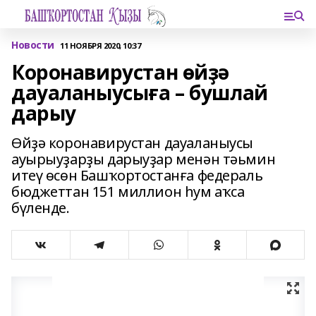
Новости
11 НОЯБРЯ 2020, 10:37
Коронавирустан өйҙә
дауаланыусыға – бушлай
дарыу
Өйҙә коронавирустан дауаланыусы
ауырыуҙарҙы дарыуҙар менән тәьмин
итеү өсөн Башҡортостанға федераль
бюджеттан 151 миллион һум аҡса
бүленде.