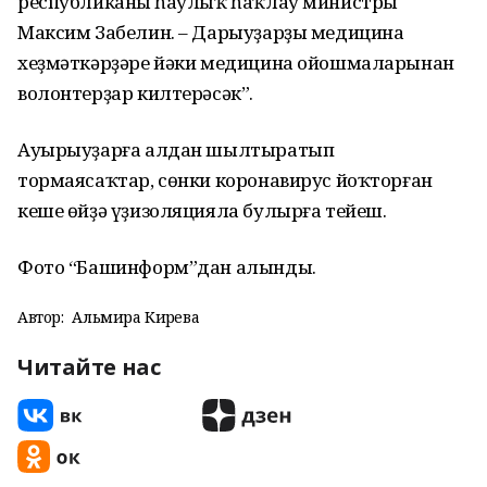
республиканың һаулыҡ һаҡлау министры
Максим Забелин. – Дарыуҙарҙы медицина
хеҙмәткәрҙәре йәки медицина ойошмаларынан
волонтерҙар килтерәсәк”.
Ауырыуҙарға алдан шылтыратып
тормаясаҡтар, сөнки коронавирус йоҡторған
кеше өйҙә үҙизоляцияла булырға тейеш.
Фото “Башинформ”дан алынды.
Автор:
Альмира Кирәева
Читайте нас