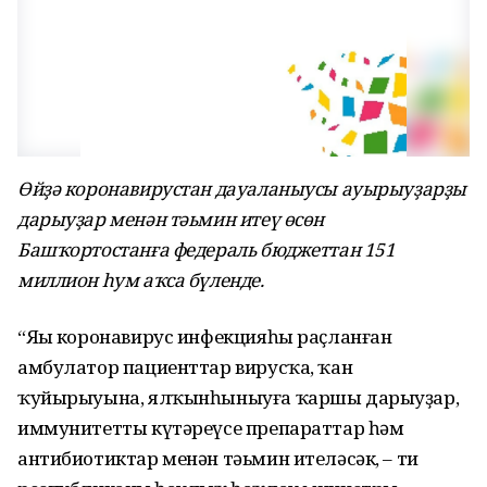
Өйҙә коронавирустан дауаланыусы ауырыуҙарҙы
дарыуҙар менән тәьмин итеү өсөн
Башҡортостанға федераль бюджеттан 151
миллион һум аҡса бүленде.
“Яңы коронавирус инфекцияһы раҫланған
амбулатор пациенттар вирусҡа, ҡан
ҡуйырыуына, ялҡынһыныуға ҡаршы дарыуҙар,
иммунитетты күтәреүсе препараттар һәм
антибиотиктар менән тәьмин ителәсәк, – ти