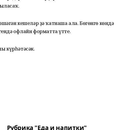
шыласаҡ.
шәгән кешеләр ҙә ҡатнаша ала. Бөгөнгө көндә
гендә офлайн форматта үтте.
лы күрһәтәсәк.
Рубрика "Еда и напитки"