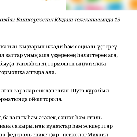
емияһы Башҡортостан Юлдаш телеканалында 15
ка ҡатын-ҡыҙҙарын ижади һәм социаль үҫтереү
л заттар уның аша үҙҙәренең һәләттәрен аса,
быуҙа, ғаиләһенең тормошон ыңғай яҡҡа
 тормошка ашыра ала.
лған саралар сикләнелгән. Шуға күрә был
форматында ойошторола.
балалыҡ һәм әсәлек, сәнғәт һәм стиль,
ияға саҡырылған ҡунаҡтар һәм эскперттар
на федераль спикерҙар - психолог Михаил