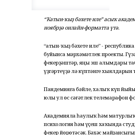
“Ҡатын-ҡыҙ бәхете иле” асыҡ акад
ноябрҙә онлайн-форматта үтә.
“Ҡатын-ҡыҙ бәхете иле” - республи
буйынса мәрхәмәтлек проекты. Гүзә
фекерҙәштәр, яңы эш алымдары та
үҙгәртеүҙә лә күптәнге хыялдарын
Пандемияға бәйле, халыҡ күп йыйы
юлы ул өс сәғәтлек телемарафон 
Академияла һаулыҡ һәм матурлыҡ, 
психология һәм үҫеш хаҡында студ
фекер йөрөтәсәк. Бәхәс майҙансығы