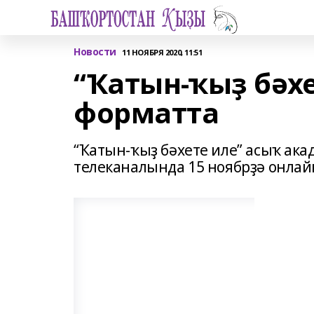
Новости
11 НОЯБРЯ 2020, 11:51
“Ҡатын-ҡыҙ бәх
форматта
“Ҡатын-ҡыҙ бәхете иле” асыҡ а
телеканалында 15 ноябрҙә онлай