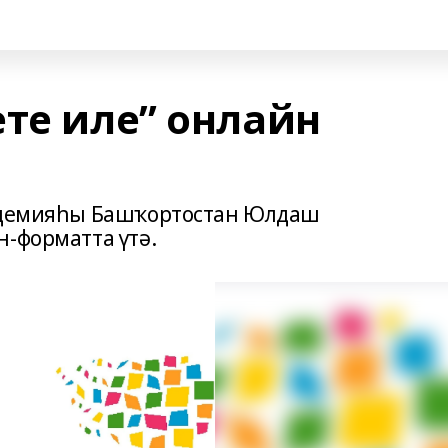
ете иле” онлайн
кадемияһы Башҡортостан Юлдаш
н-форматта үтә.