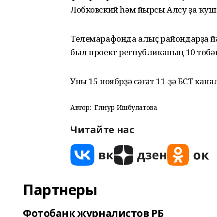
Лобковский һәм йырсы Алсу ҙа ҡу
Телемарафонда алыҫ райондарҙа йә
был проект республиканың 10 төбә
Уны 15 ноябрҙә сәғәт 11-ҙә БСТ кана
Автор:
Гөлнур Ишбулатова
Читайте нас
Партнеры
Фотобанк журналистов РБ