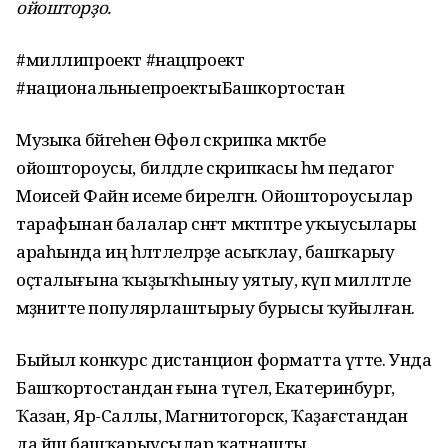
ойошторҙо.
#миллипроект #нацпроект
#национальныепроектыБашкортостан
Музыка бәйгеһенә Өфөлә скрипка мәктәбе
ойоштороусы, билдәле скрипкасы һәм педагог
Моисей Файн исеме бирелгән. Ойоштороусылар
тарафынан балалар сәнғәт мәктәптәре уҡыусылары
араһында иң һәләтлеләрҙе асыҡлау, башҡарыу
оҫталығына ҡыҙыҡһыныу уятыу, күп милләтле
мәҙәниәтте популярлаштырыу бурысы ҡуйылған.
Быйыл конкурс дистанцион форматта үтте. Унда
Башҡортостандан ғына түгел, Екатеринбург,
Ҡазан, Яр-Саллы, Магнитогорск, Ҡаҙағстандан
да йәш башҡарыусылар ҡатнашты.