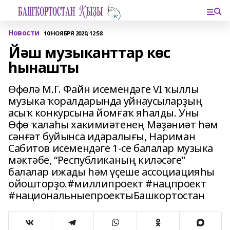
Новости
10 НОЯБРЯ 2020, 12:58
Йәш музыканттар көс
һынашты
Өфөлә М.Г. Файн исемендәге VI ҡыллы
музыка ҡоралдарында уйнаусыларҙың
асыҡ конкурсына йомғаҡ яһалды. Уны
Өфө ҡалаһы хакимиәтенең Мәҙәниәт һәм
сәнғәт буйынса идаралығы, Нариман
Сабитов исемендәге 1-се балалар музыка
мәктәбе, “Республиканың киләсәге”
балалар ижады һәм үҫеше ассоциацияһы
ойошторҙо.#миллипроект #нацпроект
#национальныепроектыБашкортостан