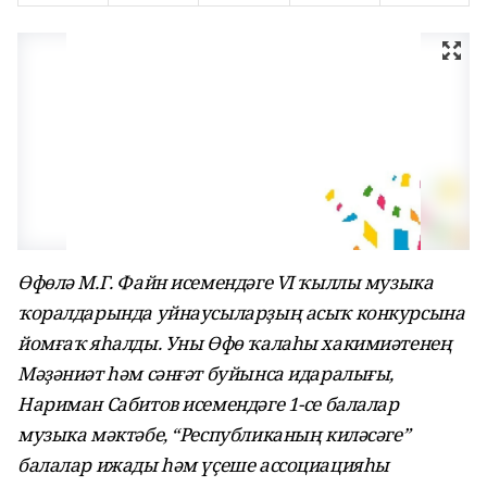
Өфөлә М.Г. Файн исемендәге VI ҡыллы музыка
ҡоралдарында уйнаусыларҙың асыҡ конкурсына
йомғаҡ яһалды. Уны Өфө ҡалаһы хакимиәтенең
Мәҙәниәт һәм сәнғәт буйынса идаралығы,
Нариман Сабитов исемендәге 1-се балалар
музыка мәктәбе, “Республиканың киләсәге”
балалар ижады һәм үҫеше ассоциацияһы