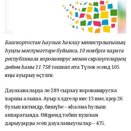
Башҡортостан Һаулыҡ һаҡлау министрлығының
һуңғы мәғлүмәттәре буйынса, 10 ноябргә ҡарата
республикала коронавирус менән сирләүселәрҙең
дөйөм һаны 11 758 тәшкил итә.
Тәүлек эсендә 105
яңы ауырыу өҫтәлгән.
Дауаханаларҙа әле 289 сырхау коронавирусҡа
ҡаршы алыша. Ауыр хәлдәгеләр кисә 13 ине, хәҙер 26
булып киткәндәр, бишәүһе – яһалма һулыш
аппаратында. Өйҙәрендә табип ҡушҡан
дарыуҙарҙы эсеп дауаланыусылар – 475.