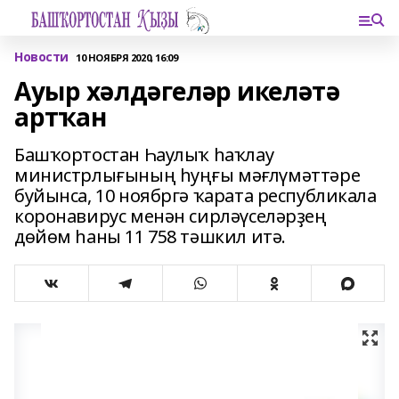
Новости
10 НОЯБРЯ 2020, 16:09
Ауыр хәлдәгеләр икеләтә
артҡан
Башҡортостан Һаулыҡ һаҡлау
министрлығының һуңғы мәғлүмәттәре
буйынса, 10 ноябргә ҡарата республикала
коронавирус менән сирләүселәрҙең
дөйөм һаны 11 758 тәшкил итә.