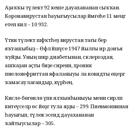
Аҙаҡҡы тәүлектә 92 кеше дауахананан сыҡҡан.
Коронавирустан һауығыусылар йәмғеһе 11 меңгә
етеп килә – 10 932.
Үткән тәүлектә шәфҡәтһеҙ вирустан тағы бер
яҡташыбыҙ – Өфәлә йәшәүсе 1947 йылғы ир донъя
ҡуйҙы. Уның шәкәр диабетынан, склероздан,
ашҡаҙан аҫты биҙе сиренән, хроник
пиелонефриттан яфаланыуы ла ковидты еңергә
ҡамасаулағандыр, күрәһең.
Кисәле-бөгөнлө үпкә ялҡынһыныуы менән сирләп
китеүселәр өс йөҙгә тула яҙҙы – 299. Пневмониянан
һауығып, тәүлек эсендә дауахананан
ҡайтыусылар – 305.