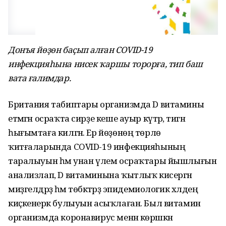
Донъя йөҙөн баҫып алған COVID-19
инфекцияһына нисек ҡаршы торорға, тип баш
вата ғалимдар.
Британия табиптары организмда D витамины
етмәгән осраҡта сирҙе кеше ауыр күтәрә, тигән
һығымтаға килгән. Ер йөҙөнөң төрлө
ҡитғаларында COVID-19 инфекцияһының
таралыуын һәм унан үлем осраҡтары йышлығын
анализлап, D витаминына ҡытлыҡ кисергән
миҙгелдәрҙә һәм төбәктәрҙә эпидемиологик хәлдең
киҫкенерәк булыуын асыҡлаған. Был витамин
организмда коронавирус менән көрәшкән