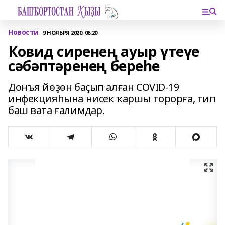
Новости
9 НОЯБРЯ 2020, 06:20
Ковид сиренең ауыр үтеүе
сәбәптәренең береһе
Донъя йөҙөн баҫып алған COVID-19
инфекцияһына нисек ҡаршы торорға, тип
баш вата ғалимдар.