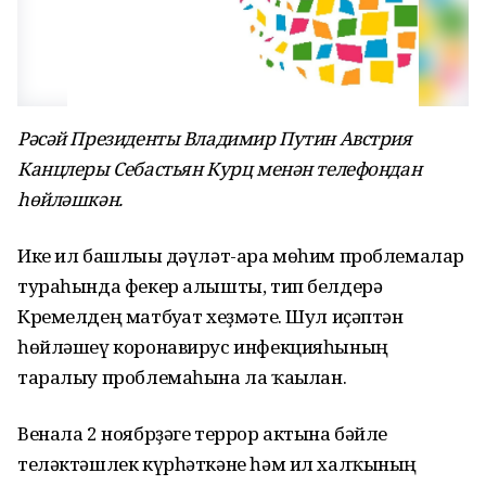
Рәсәй Президенты Владимир Путин Австрия
Канцлеры Себастьян Курц менән телефондан
һөйләшкән.
Ике ил башлығы дәүләт-ара мөһим проблемалар
тураһында фекер алышты, тип белдерә
Кремелдең матбуғат хеҙмәте. Шул иҫәптән
һөйләшеү коронавирус инфекцияһының
таралыу проблемаһына ла ҡағылған.
Венала 2 ноябрҙәге террор актына бәйле
теләктәшлек күрһәткәне һәм ил халҡының