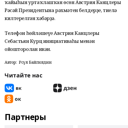
ҡайғыһын уртаҡлашҡан өсөн Австрия Канцлеры
Рәсәй Президентына рәхмәтен белдерҙе, тиелә
килтерелгән хәбәрҙә.
Телефон һөйләшеүе Австрия Канцлеры
Себастьян Курц инициативаһы менән
ойошторолған икән.
Автор:
Рәсүл Байгилдин
Читайте нас
Партнеры