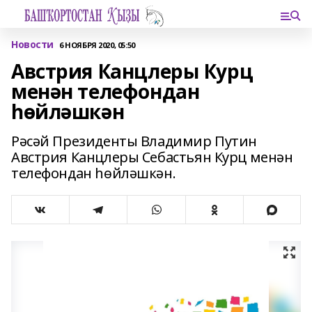
Новости
6 НОЯБРЯ 2020, 05:50
Австрия Канцлеры Курц
менән телефондан
һөйләшкән
Рәсәй Президенты Владимир Путин
Австрия Канцлеры Себастьян Курц менән
телефондан һөйләшкән.