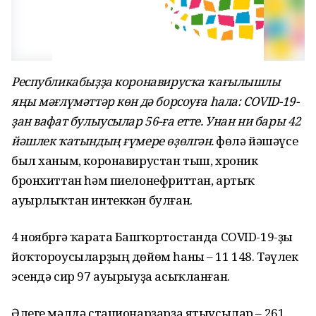
Республикабыҙҙа коронавирусҡа ҡағылышлы
яңы мәғлүмәттәр көн дә борсоуға һала: COVID-19-
ҙан вафат булыусылар 56-ға етте. Унан ни бары 42
йәшлек ҡатындың ғүмере өҙөлгән.
Өфөлә йәшәүсе
был ханым, коронавирустан тыш, хроник
бронхиттан һәм пиелонефриттан, артыҡ
ауырлыҡтан интеккән булған.
4 ноябргә ҡарата Башҡортостанда COVID-19-ҙы
йоҡтороусыларҙың дөйөм һаны – 11 148. Тәүлек
эсендә сир 97 ауырыуҙа асыҡланған.
Әлеге мәлдә стационарҙарҙа ятыусылар – 261.