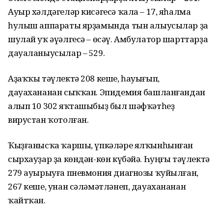
Ауыр хәлдәгеләр кисәгесә ҡала – 17, яһалма
һулыш аппараты ярҙамында тын алыусылар ҙа
шулай уҡ әүәлгесә – өсәү. Амбулатор шарттарҙа
дауаланыусылар – 529.
Аҙаҡҡы тәүлектә 208 кеше, һауығып,
дауахананан сыҡҡан. Эпидемия башланғандан
алып 10 302 яҡташыбыҙ был шәфҡәтһеҙ
вирустан ҡотолған.
Ҡыҙғанысҡа ҡаршы, үпкәләре ялҡынһынған
сырхауҙар ҙа көндән-көн күбәйә. Һуңғы тәүлектә
279 ауырыуға пневмония диагнозы ҡуйылған,
267 кеше, унан сәләмәтләнеп, дауахананан
ҡайтҡан.