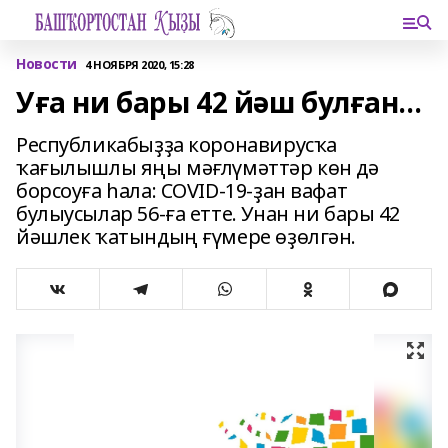
Новости
4 НОЯБРЯ 2020, 15:28
Уға ни бары 42 йәш булған...
Республикабыҙҙа коронавирусҡа
ҡағылышлы яңы мәғлүмәттәр көн дә
борсоуға һала: COVID-19-ҙан вафат
булыусылар 56-ға етте. Унан ни бары 42
йәшлек ҡатындың ғүмере өҙөлгән.